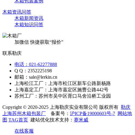
木箱包装案例
木箱资讯问答
木箱新闻资讯
木箱知识问答
加微信 快捷获取“报价”
联系勒庆
电话：021-62277888
Q Q：2352225198
邮箱：sale@lerkin.cn
上海松江工厂：上海市松江区新车公路新杨路
上海嘉定工厂：上海市嘉定区施曹公路442号
苏州工厂：苏州市吴中区胥口马舍沿桥工业园
Copyright © 2020-2025 上海勒庆实业有限公司 版权所有
勒庆
上海苏州木箱包装厂
备案号：
沪ICP备19000603号-7
网站地
图
TAG首页
建站优化技术支持：
赛米威
在线客服