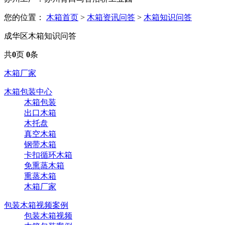
您的位置：
木箱首页
>
木箱资讯问答
>
木箱知识问答
成华区木箱知识问答
共
0
页
0
条
木箱厂家
木箱包装中心
木箱包装
出口木箱
木托盘
真空木箱
钢带木箱
卡扣循环木箱
免熏蒸木箱
熏蒸木箱
木箱厂家
包装木箱视频案例
包装木箱视频