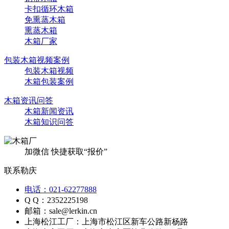
卡扣循环木箱
免熏蒸木箱
熏蒸木箱
木箱厂家
包装木箱视频案例
包装木箱视频
木箱包装案例
木箱资讯问答
木箱新闻资讯
木箱知识问答
加微信 快捷获取“报价”
联系勒庆
电话：021-62277888
Q Q：2352225198
邮箱：sale@lerkin.cn
上海松江工厂：上海市松江区新车公路新杨路