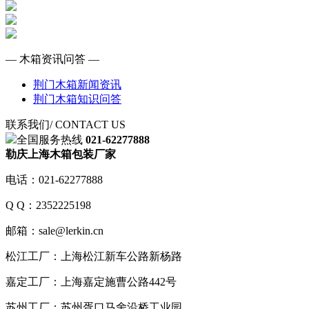
— 木箱资讯问答 —
荆门木箱新闻资讯
荆门木箱知识问答
联系我们
/ CONTACT US
全国服务热线
021-62277888
勒庆上海木箱包装厂家
电话：021-62277888
Q Q：2352225198
邮箱：sale@lerkin.cn
松江工厂：上海松江新车公路新杨路
嘉定工厂：上海嘉定施曹公路442号
苏州工厂：苏州胥口马舍沿桥工业园