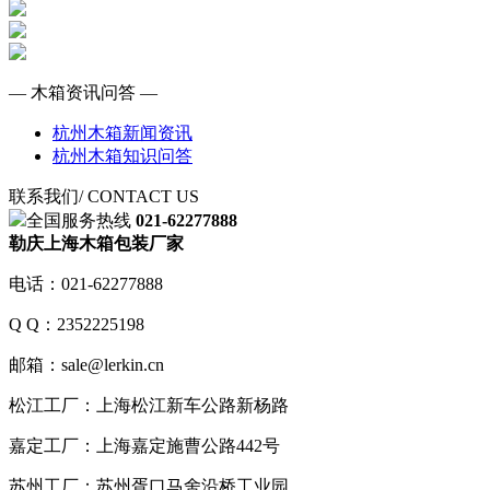
— 木箱资讯问答 —
杭州木箱新闻资讯
杭州木箱知识问答
联系我们
/ CONTACT US
全国服务热线
021-62277888
勒庆上海木箱包装厂家
电话：021-62277888
Q Q：2352225198
邮箱：sale@lerkin.cn
松江工厂：上海松江新车公路新杨路
嘉定工厂：上海嘉定施曹公路442号
苏州工厂：苏州胥口马舍沿桥工业园