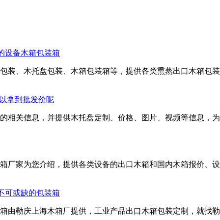
的设备木箱包装箱
包装、木托盘包装、木箱包装箱等，提供各类熏蒸出口木箱包装箱
可以拿到批发价呢
的相关信息，并提供木托盘定制、价格、图片、视频等信息，为您
箱厂家为您介绍，提供各类设备的出口木箱和国内木箱报价、设计
不可或缺的包装箱
箱由勒庆上海木箱厂提供，工业产品出口木箱包装定制，就找勒