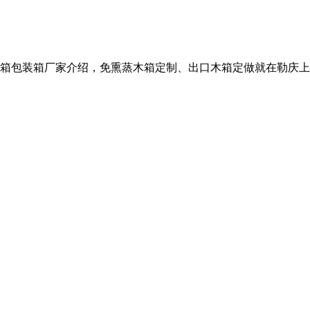
箱包装箱厂家介绍，免熏蒸木箱定制、出口木箱定做就在勒庆上海