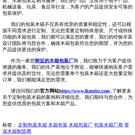
装、木箱包装定制等服务。我们的产品广泛应用于电子产品、
机械设备、玩具、食品等行业，为客户的产品提供安全可靠的
包装保护。
我们的包装木箱不仅具有优异的质量和稳定性，还可以根
据不同需求进行定制。无论您需要定制特殊形状、尺寸或特殊
功能的木箱包装，我们都可以满足您的要求。我们的经验丰富
设计团队将与您合作，确保木箱包装符合您的期望，并为您的
产品提供更佳的保护。
作为一家您
附近的木箱包装厂
商，我们致力于为客户提供
便捷的服务。我们的生产基地位于附近，能够快速响应客户需
求并提供及时交付。无论您需要单个包装木箱还是大批量定制
订单，我们都能满足您的需求。
请访问我们的
官方网站
https://www.lkmxbz.com
,了解更多
关于定制包装木箱的案例和详细信息。我们期待与您合作，为
您提供优质的包装方案和木箱产品。
标签：
定制包装木箱
木箱包装
木箱包装厂
包装木箱厂商
资
深木箱制造商