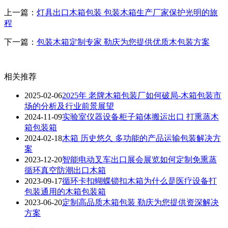
上一篇：
灯具出口木箱包装 包装木箱生产厂家保护光明的旅
程
下一篇：
包装木箱定制专家 勒庆为您提供优质木包装方案
相关推荐
2025-02-06
2025年 老牌木箱包装厂如何破局-木箱包装市
场的分析及行业前景展望
2024-11-09
实验室仪器设备柜子箱体搬运出口 打熏蒸木
箱包装箱
2024-02-18
木箱 历史悠久 多功能的产品运输包装解决方
案
2023-12-20
智能电动叉车出口展会展览如何定制免熏蒸
循环真空防潮出口木箱
2023-09-17
循环卡扣蝴蝶锁扣木箱为什么是医疗设备打
包装通用的木箱包装箱
2023-06-20
定制高品质木箱包装 勒庆为您提供资深解决
方案