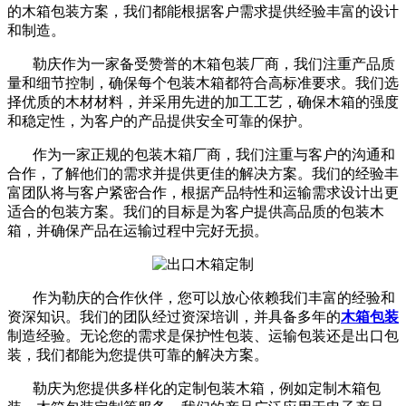
的木箱包装方案，我们都能根据客户需求提供经验丰富的设计
和制造。
勒庆作为一家备受赞誉的木箱包装厂商，我们注重产品质
量和细节控制，确保每个包装木箱都符合高标准要求。我们选
择优质的木材材料，并采用先进的加工工艺，确保木箱的强度
和稳定性，为客户的产品提供安全可靠的保护。
作为一家正规的包装木箱厂商，我们注重与客户的沟通和
合作，了解他们的需求并提供更佳的解决方案。我们的经验丰
富团队将与客户紧密合作，根据产品特性和运输需求设计出更
适合的包装方案。我们的目标是为客户提供高品质的包装木
箱，并确保产品在运输过程中完好无损。
作为勒庆的合作伙伴，您可以放心依赖我们丰富的经验和
资深知识。我们的团队经过资深培训，并具备多年的
木箱包装
制造经验。无论您的需求是保护性包装、运输包装还是出口包
装，我们都能为您提供可靠的解决方案。
勒庆为您提供多样化的定制包装木箱，例如定制木箱包