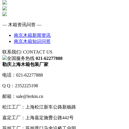
— 木箱资讯问答 —
南京木箱新闻资讯
南京木箱知识问答
联系我们
/ CONTACT US
全国服务热线
021-62277888
勒庆上海木箱包装厂家
电话：021-62277888
Q Q：2352225198
邮箱：sale@lerkin.cn
松江工厂：上海松江新车公路新杨路
嘉定工厂：上海嘉定施曹公路442号
苏州工厂：苏州胥口马舍沿桥工业园