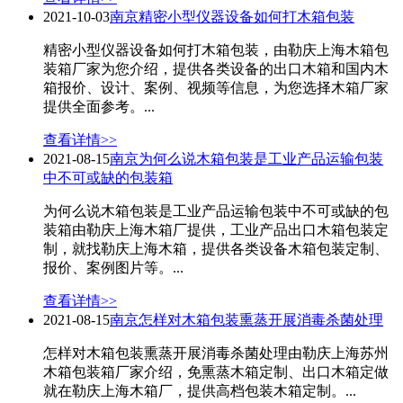
2021-10-03
南京精密小型仪器设备如何打木箱包装
精密小型仪器设备如何打木箱包装，由勒庆上海木箱包
装箱厂家为您介绍，提供各类设备的出口木箱和国内木
箱报价、设计、案例、视频等信息，为您选择木箱厂家
提供全面参考。...
查看详情>>
2021-08-15
南京为何么说木箱包装是工业产品运输包装
中不可或缺的包装箱
为何么说木箱包装是工业产品运输包装中不可或缺的包
装箱由勒庆上海木箱厂提供，工业产品出口木箱包装定
制，就找勒庆上海木箱，提供各类设备木箱包装定制、
报价、案例图片等。...
查看详情>>
2021-08-15
南京怎样对木箱包装熏蒸开展消毒杀菌处理
怎样对木箱包装熏蒸开展消毒杀菌处理由勒庆上海苏州
木箱包装箱厂家介绍，免熏蒸木箱定制、出口木箱定做
就在勒庆上海木箱厂，提供高档包装木箱定制。...