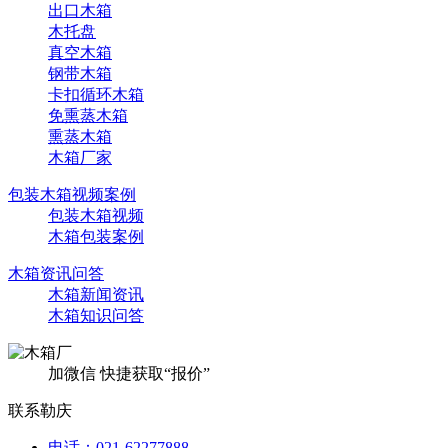
出口木箱
木托盘
真空木箱
钢带木箱
卡扣循环木箱
免熏蒸木箱
熏蒸木箱
木箱厂家
包装木箱视频案例
包装木箱视频
木箱包装案例
木箱资讯问答
木箱新闻资讯
木箱知识问答
加微信 快捷获取“报价”
联系勒庆
电话：021-62277888