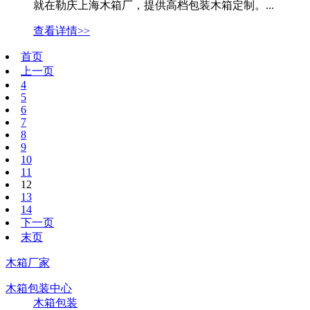
就在勒庆上海木箱厂，提供高档包装木箱定制。...
查看详情>>
首页
上一页
4
5
6
7
8
9
10
11
12
13
14
下一页
末页
木箱厂家
木箱包装中心
木箱包装