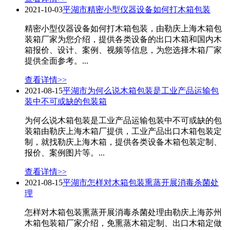
2021-10-03
平湖市精密小型仪器设备如何打木箱包装
精密小型仪器设备如何打木箱包装，由勒庆上海木箱包
装箱厂家为您介绍，提供各类设备的出口木箱和国内木
箱报价、设计、案例、视频等信息，为您选择木箱厂家
提供全面参考。...
查看详情>>
2021-08-15
平湖市为何么说木箱包装是工业产品运输包
装中不可或缺的包装箱
为何么说木箱包装是工业产品运输包装中不可或缺的包
装箱由勒庆上海木箱厂提供，工业产品出口木箱包装定
制，就找勒庆上海木箱，提供各类设备木箱包装定制、
报价、案例图片等。...
查看详情>>
2021-08-15
平湖市怎样对木箱包装熏蒸开展消毒杀菌处
理
怎样对木箱包装熏蒸开展消毒杀菌处理由勒庆上海苏州
木箱包装箱厂家介绍，免熏蒸木箱定制、出口木箱定做