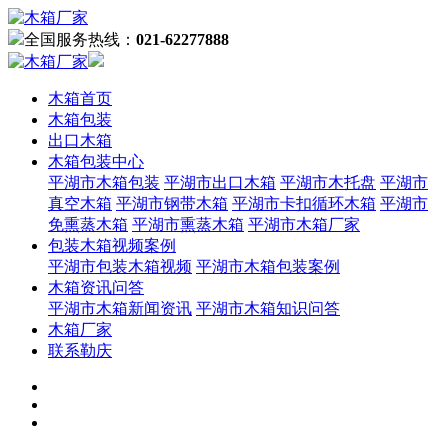
全国服务热线：
021-62277888
木箱首页
木箱包装
出口木箱
木箱包装中心
平湖市木箱包装
平湖市出口木箱
平湖市木托盘
平湖市
真空木箱
平湖市钢带木箱
平湖市卡扣循环木箱
平湖市
免熏蒸木箱
平湖市熏蒸木箱
平湖市木箱厂家
包装木箱视频案例
平湖市包装木箱视频
平湖市木箱包装案例
木箱资讯问答
平湖市木箱新闻资讯
平湖市木箱知识问答
木箱厂家
联系勒庆