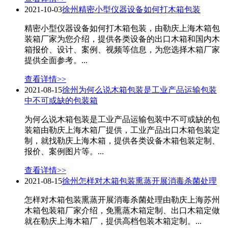
2021-10-03
徐州精密小型仪器设备如何打木箱包装
精密小型仪器设备如何打木箱包装，由勒庆上海木箱包
装箱厂家为您介绍，提供各类设备的出口木箱和国内木
箱报价、设计、案例、视频等信息，为您选择木箱厂家
提供全面参考。...
查看详情>>
2021-08-15
徐州为何么说木箱包装是工业产品运输包装
中不可或缺的包装箱
为何么说木箱包装是工业产品运输包装中不可或缺的包
装箱由勒庆上海木箱厂提供，工业产品出口木箱包装定
制，就找勒庆上海木箱，提供各类设备木箱包装定制、
报价、案例图片等。...
查看详情>>
2021-08-15
徐州怎样对木箱包装熏蒸开展消毒杀菌处理
怎样对木箱包装熏蒸开展消毒杀菌处理由勒庆上海苏州
木箱包装箱厂家介绍，免熏蒸木箱定制、出口木箱定做
就在勒庆上海木箱厂，提供高档包装木箱定制。...