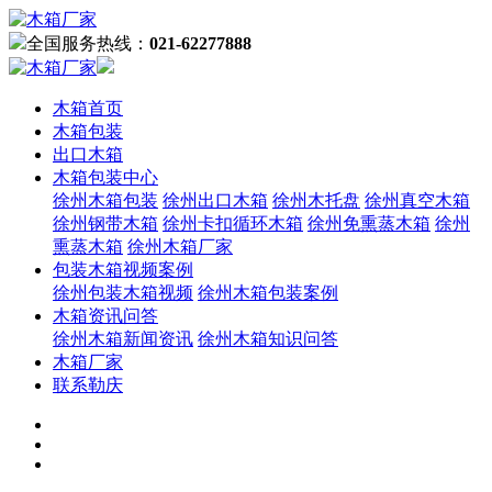
全国服务热线：
021-62277888
木箱首页
木箱包装
出口木箱
木箱包装中心
徐州木箱包装
徐州出口木箱
徐州木托盘
徐州真空木箱
徐州钢带木箱
徐州卡扣循环木箱
徐州免熏蒸木箱
徐州
熏蒸木箱
徐州木箱厂家
包装木箱视频案例
徐州包装木箱视频
徐州木箱包装案例
木箱资讯问答
徐州木箱新闻资讯
徐州木箱知识问答
木箱厂家
联系勒庆