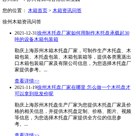
您的位置：
木箱首页
>
木箱资讯问答
徐州木箱资讯问答
2021-12-31
徐州木托盘厂家如何用制作木托盘承载起30
吨的设备木箱包装箱
勒庆上海苏州木箱木托盘厂家，可制作生产木托盘、木
箱包装、木托盘包装、木箱包装箱等，提供各类熏蒸出
口木箱包装箱厂家及有限公司信息，为您选择木托盘厂
家提供参考。...
查看详情>>
2021-11-19
徐州木托盘厂家在哪里 怎么做一个木托盘才
可以拿到批发价呢
勒庆上海苏州木托盘生产厂家为您提供木托盘厂家及价
格的相关信息，并提供木托盘定制、价格、图片、视频
等信息，为您选择木托盘厂家提供全方位的信息参
考。...
查看详情>>