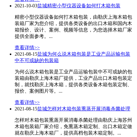
2021-10-03
盐城精密小型仪器设备如何打木箱包装
精密小型仪器设备如何打木箱包装，由勒庆上海木箱包
装箱厂家为您介绍，提供各类设备的出口木箱和国内木
箱报价、设计、案例、视频等信息，为您选择木箱厂家
提供全面参考。...
查看详情>>
2021-08-15
盐城为何么说木箱包装是工业产品运输包装
中不可或缺的包装箱
为何么说木箱包装是工业产品运输包装中不可或缺的包
装箱由勒庆上海木箱厂提供，工业产品出口木箱包装定
制，就找勒庆上海木箱，提供各类设备木箱包装定制、
报价、案例图片等。...
查看详情>>
2021-08-15
盐城怎样对木箱包装熏蒸开展消毒杀菌处理
怎样对木箱包装熏蒸开展消毒杀菌处理由勒庆上海苏州
木箱包装箱厂家介绍，免熏蒸木箱定制、出口木箱定做
就在勒庆上海木箱厂，提供高档包装木箱定制。...