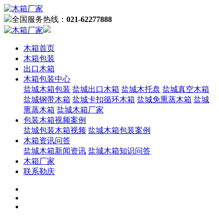
全国服务热线：
021-62277888
木箱首页
木箱包装
出口木箱
木箱包装中心
盐城木箱包装
盐城出口木箱
盐城木托盘
盐城真空木箱
盐城钢带木箱
盐城卡扣循环木箱
盐城免熏蒸木箱
盐城
熏蒸木箱
盐城木箱厂家
包装木箱视频案例
盐城包装木箱视频
盐城木箱包装案例
木箱资讯问答
盐城木箱新闻资讯
盐城木箱知识问答
木箱厂家
联系勒庆