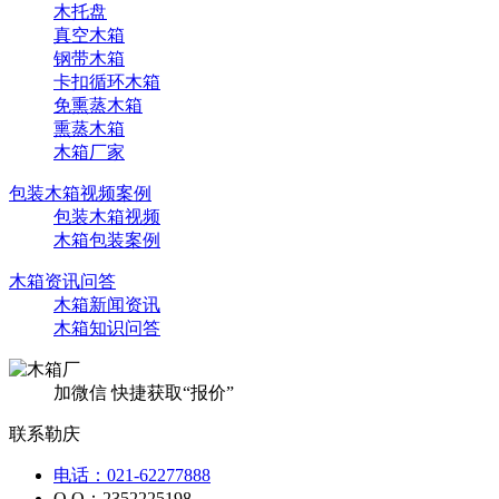
木托盘
真空木箱
钢带木箱
卡扣循环木箱
免熏蒸木箱
熏蒸木箱
木箱厂家
包装木箱视频案例
包装木箱视频
木箱包装案例
木箱资讯问答
木箱新闻资讯
木箱知识问答
加微信 快捷获取“报价”
联系勒庆
电话：021-62277888
Q Q：2352225198