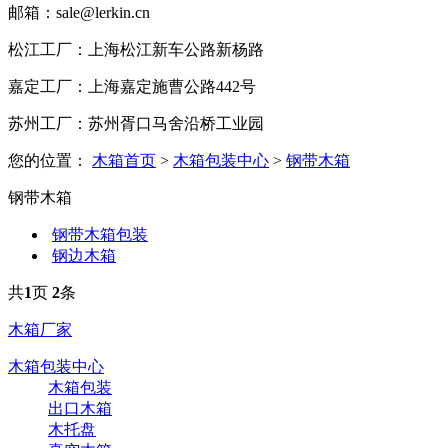
邮箱：sale@lerkin.cn
松江工厂：上海松江新车公路新杨路
嘉定工厂：上海嘉定施曹公路442号
苏州工厂：苏州胥口马舍沿桥工业园
您的位置：
木箱首页
>
木箱包装中心
>
钢带木箱
钢带木箱
钢带木箱包装
钢边木箱
共
1
页
2
条
木箱厂家
木箱包装中心
木箱包装
出口木箱
木托盘