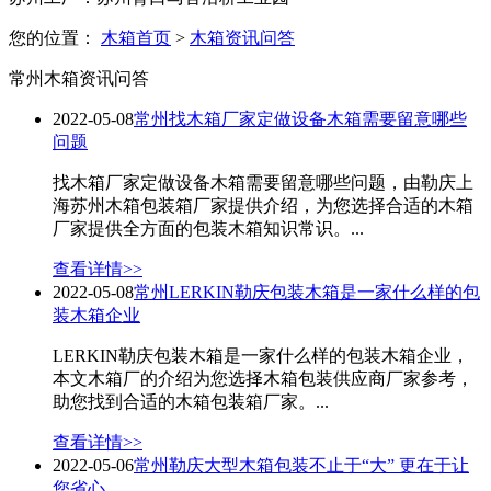
您的位置：
木箱首页
>
木箱资讯问答
常州木箱资讯问答
2022-05-08
常州找木箱厂家定做设备木箱需要留意哪些
问题
找木箱厂家定做设备木箱需要留意哪些问题，由勒庆上
海苏州木箱包装箱厂家提供介绍，为您选择合适的木箱
厂家提供全方面的包装木箱知识常识。...
查看详情>>
2022-05-08
常州LERKIN勒庆包装木箱是一家什么样的包
装木箱企业
LERKIN勒庆包装木箱是一家什么样的包装木箱企业，
本文木箱厂的介绍为您选择木箱包装供应商厂家参考，
助您找到合适的木箱包装箱厂家。...
查看详情>>
2022-05-06
常州勒庆大型木箱包装不止于“大” 更在于让
您省心