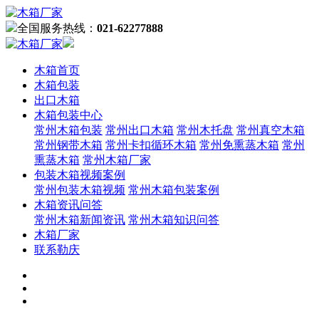
全国服务热线：
021-62277888
木箱首页
木箱包装
出口木箱
木箱包装中心
常州木箱包装
常州出口木箱
常州木托盘
常州真空木箱
常州钢带木箱
常州卡扣循环木箱
常州免熏蒸木箱
常州
熏蒸木箱
常州木箱厂家
包装木箱视频案例
常州包装木箱视频
常州木箱包装案例
木箱资讯问答
常州木箱新闻资讯
常州木箱知识问答
木箱厂家
联系勒庆