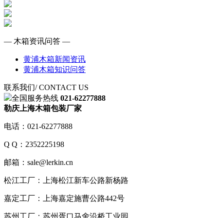
— 木箱资讯问答 —
黄浦木箱新闻资讯
黄浦木箱知识问答
联系我们
/ CONTACT US
全国服务热线
021-62277888
勒庆上海木箱包装厂家
电话：021-62277888
Q Q：2352225198
邮箱：sale@lerkin.cn
松江工厂：上海松江新车公路新杨路
嘉定工厂：上海嘉定施曹公路442号
苏州工厂：苏州胥口马舍沿桥工业园