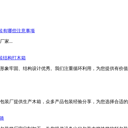
装有哪些注意事项
家...
装结构打木箱
形象牢固、结构设计优秀。我们注重循环利用，为您提供有价值
包装厂提供生产木箱，众多产品包装经验分享，为您选择合适的包
骑