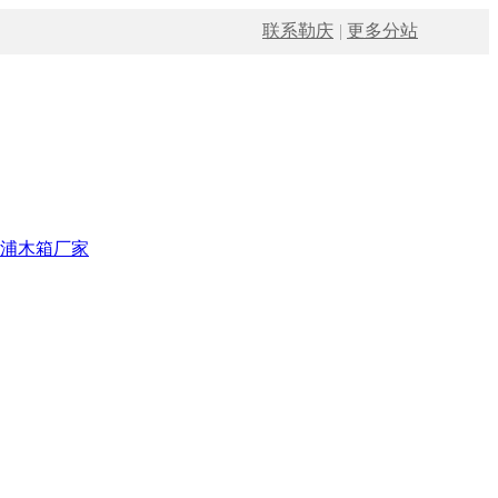
联系勒庆
|
更多分站
浦木箱厂家