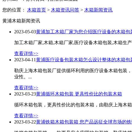
您的位置：
木箱首页
>
木箱资讯问答
>
木箱新闻资讯
黄浦木箱新闻资讯
2023-05-03
黄浦加工木箱厂家为您介绍医疗设备的木箱包
加工木箱厂家,木箱,木箱厂家,医疗设备木箱包装,木箱生产厂
查看详情>>
2023-04-11
黄浦医疗设备包装木箱怎么设计整体的木箱包
勒庆上海木箱包装厂提供循环利用的医疗设备木箱包装，
业性。...
查看详情>>
2023-03-23
黄浦循环木箱包装 更具性价比的包装木箱
循环木箱包装，更具性价比的包装木箱，由勒庆上海木箱
查看详情>>
2023-03-22
黄浦铁箱木箱包装箱 您产品远征全球市场的铁