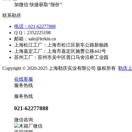
加微信 快捷获取“报价”
联系勒庆
电话：021-62277888
Q Q：2352225198
邮箱：sale@lerkin.cn
上海松江工厂：上海市松江区新车公路新杨路
上海嘉定工厂：上海市嘉定区施曹公路442号
苏州工厂：苏州市吴中区胥口马舍沿桥工业园
Copyright © 2020-2025 上海勒庆实业有限公司 版权所有
勒庆
在线客服
服务热线
服务热线
021-62277888
微信咨询