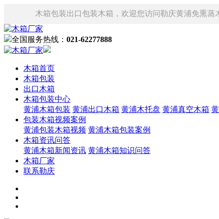
木箱包装出口包装木箱，欢迎您访问勒庆黄浦免熏蒸
全国服务热线：
021-62277888
木箱首页
木箱包装
出口木箱
木箱包装中心
黄浦木箱包装
黄浦出口木箱
黄浦木托盘
黄浦真空木箱
黄
包装木箱视频案例
黄浦包装木箱视频
黄浦木箱包装案例
木箱资讯问答
黄浦木箱新闻资讯
黄浦木箱知识问答
木箱厂家
联系勒庆