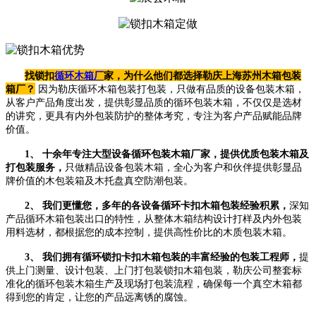
找锁扣
循环木箱厂
家，为什么他们都选择勒庆
上
海苏州木箱包装
箱厂？
因为勒庆循环木箱包装打包装，只做有品质的设备包装木箱，
从客户产品角度出发，提供彰显品质的循环包装木箱，不仅仅是选材
的讲究，更具有内外包装防护的整体考究，专注为客户产品赋能品牌
价值。
1、 十余年专注大型设备循环包装木箱厂家，提供优质包装木箱及
打包装服务，
只做精品设备包装木箱，全心为客户和伙伴提供彰显品
牌价值的木包装箱及木托盘真空防潮包装。
2、 我们更懂您，多年的各设备循环卡扣木箱包装经验积累，
深知
产品循环木箱包装出口的特性，从整体木箱结构设计打样及内外包装
用料选材，都根据您的成本控制，提供高性价比的木质包装木箱。
3、 我们拥有循环锁扣卡扣木箱包装的丰富经验的包装工程师，
提
供上门测量、设计包装、上门打包装锁扣木箱包装，勒庆公司整套标
准化的循环包装木箱生产及现场打包装流程，确保每一个真空木箱都
得到您的肯定，让您的产品远离锈的腐蚀。