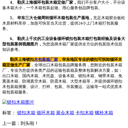
4、 勒庆上海循环包装木箱定做厂家，
我们不分客户大小，不分设
备木箱大小，一个木箱包装起做。用心服务创品牌包装。
5、 华东三大仓储周转循环木箱包装生产基地，
充足木箱胶合板松
木原材料库存，加急可快至当天出货，提供24小上门木箱打包装服
务。
6、 勒庆上千次的工业设备循环锁扣包装木箱打包装经验及设备大
型包装案例视频图片，
为您选择木箱厂家提供全方位的包装技术信息
知识参考。
勒庆上海锁扣
木包装箱厂家
，华东地区专业的锁扣可拆卸循环木
箱定做生产厂家
，全球出口木箱包装品牌服务商，您附近的包装木箱
厂，专业为您提供各类产品的运输包装箱及整体包装解决方案，如：
出口木箱、国内木箱、木托盘、设备木箱、锁扣木箱、钢带木箱、免
熏蒸木箱、防潮真空木箱、防震木箱、大型木箱等，并提供循环锁扣
木包装箱测量、设计、打样、包装、吊装搬运、运输等一站式优质木
箱包装箱服务。
标签：
锁扣木箱
循环木箱
展会木箱
卡扣木箱
螺栓木箱
上一篇：到头啦！