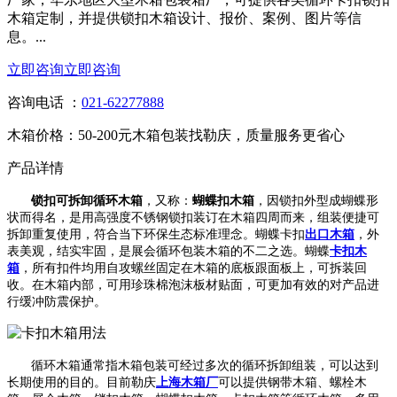
木箱定制，并提供锁扣木箱设计、报价、案例、图片等信
息。...
立即咨询
立即咨询
咨询电话 ：
021-62277888
木箱价格：50-200元
木箱包装找勒庆，质量服务更省心
产品详情
锁扣可拆卸循环木箱
，又称：
蝴蝶扣木箱
，因锁扣外型成蝴蝶形
状而得名，是用高强度不锈钢锁扣装订在木箱四周而来，组装便捷可
拆卸重复使用，符合当下环保生态标准理念。蝴蝶卡扣
出口木箱
，外
表美观，结实牢固，是展会循环包装木箱的不二之选。蝴蝶
卡扣木
箱
，所有扣件均用自攻螺丝固定在木箱的底板跟面板上，可拆装回
收。在木箱内部，可用珍珠棉泡沫板材贴面，可更加有效的对产品进
行缓冲防震保护。
循环木箱通常指木箱包装可经过多次的循环拆卸组装，可以达到
长期使用的目的。目前勒庆
上海木箱厂
可以提供钢带木箱、螺栓木