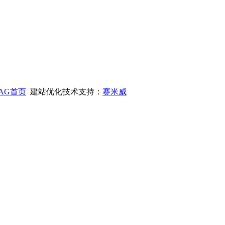
AG首页
建站优化技术支持：
赛米威