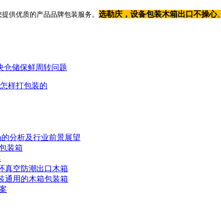
选勒庆，设备包装木箱出口不操心
您提供优质的产品品牌包装服务。
决仓储保鲜周转问题
是怎样打包装的
市场的分析及行业前景展望
包装箱
案
环真空防潮出口木箱
装通用的木箱包装箱
案