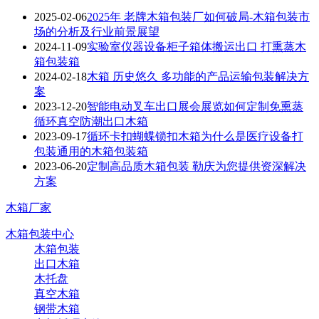
2025-02-06
2025年 老牌木箱包装厂如何破局-木箱包装市
场的分析及行业前景展望
2024-11-09
实验室仪器设备柜子箱体搬运出口 打熏蒸木
箱包装箱
2024-02-18
木箱 历史悠久 多功能的产品运输包装解决方
案
2023-12-20
智能电动叉车出口展会展览如何定制免熏蒸
循环真空防潮出口木箱
2023-09-17
循环卡扣蝴蝶锁扣木箱为什么是医疗设备打
包装通用的木箱包装箱
2023-06-20
定制高品质木箱包装 勒庆为您提供资深解决
方案
木箱厂家
木箱包装中心
木箱包装
出口木箱
木托盘
真空木箱
钢带木箱