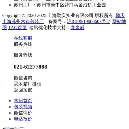
苏州工厂：苏州市吴中区胥口马舍沿桥工业园
Copyright © 2020-2025 上海勒庆实业有限公司 版权所有
勒庆
上海苏州木箱包装厂
备案号：
沪ICP备19000603号-7
网站地
图
TAG首页
建站优化技术支持：
赛米威
在线客服
服务热线
服务热线
021-62277888
微信咨询
返回顶部
木箱首页
包装视频
微信询价
电话报价