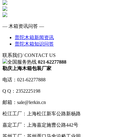
— 木箱资讯问答 —
普陀木箱新闻资讯
普陀木箱知识问答
联系我们
/ CONTACT US
全国服务热线
021-62277888
勒庆上海木箱包装厂家
电话：021-62277888
Q Q：2352225198
邮箱：sale@lerkin.cn
松江工厂：上海松江新车公路新杨路
嘉定工厂：上海嘉定施曹公路442号
苏州工厂：苏州胥口马舍沿桥工业园