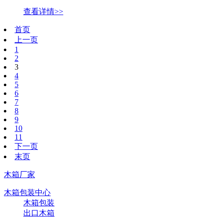
查看详情>>
首页
上一页
1
2
3
4
5
6
7
8
9
10
11
下一页
末页
木箱厂家
木箱包装中心
木箱包装
出口木箱