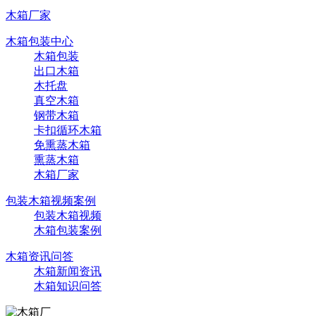
木箱厂家
木箱包装中心
木箱包装
出口木箱
木托盘
真空木箱
钢带木箱
卡扣循环木箱
免熏蒸木箱
熏蒸木箱
木箱厂家
包装木箱视频案例
包装木箱视频
木箱包装案例
木箱资讯问答
木箱新闻资讯
木箱知识问答