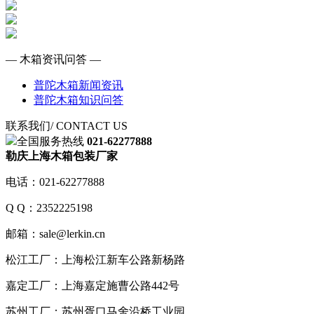
— 木箱资讯问答 —
普陀木箱新闻资讯
普陀木箱知识问答
联系我们
/ CONTACT US
全国服务热线
021-62277888
勒庆上海木箱包装厂家
电话：021-62277888
Q Q：2352225198
邮箱：sale@lerkin.cn
松江工厂：上海松江新车公路新杨路
嘉定工厂：上海嘉定施曹公路442号
苏州工厂：苏州胥口马舍沿桥工业园