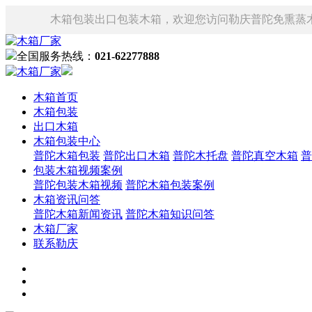
木箱包装出口包装木箱，欢迎您访问勒庆普陀免熏蒸
全国服务热线：
021-62277888
木箱首页
木箱包装
出口木箱
木箱包装中心
普陀木箱包装
普陀出口木箱
普陀木托盘
普陀真空木箱
普
包装木箱视频案例
普陀包装木箱视频
普陀木箱包装案例
木箱资讯问答
普陀木箱新闻资讯
普陀木箱知识问答
木箱厂家
联系勒庆