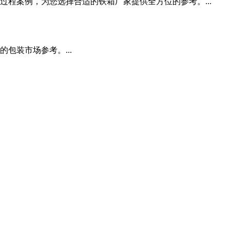
程案例，为您选择合适的铁箱厂家提供全方位的参考。...
包装市场参考。...