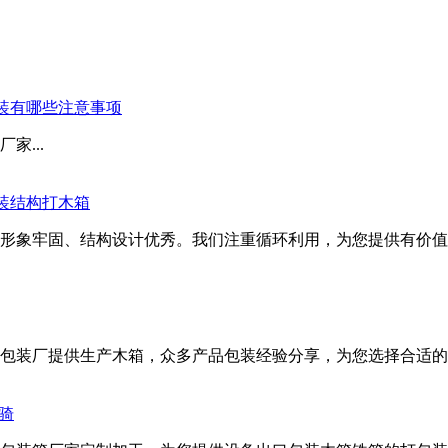
装有哪些注意事项
家...
装结构打木箱
形象牢固、结构设计优秀。我们注重循环利用，为您提供有价值
包装厂提供生产木箱，众多产品包装经验分享，为您选择合适的包
骑