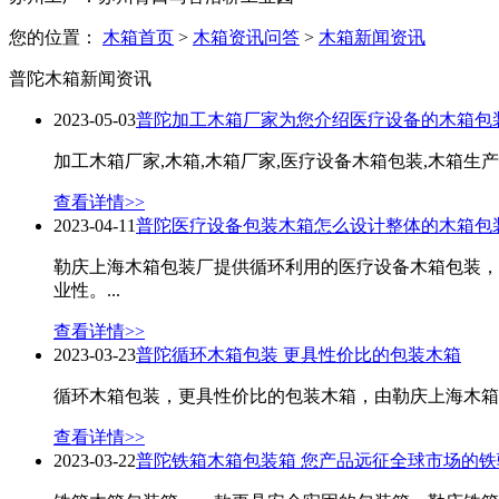
您的位置：
木箱首页
>
木箱资讯问答
>
木箱新闻资讯
普陀木箱新闻资讯
2023-05-03
普陀加工木箱厂家为您介绍医疗设备的木箱包
加工木箱厂家,木箱,木箱厂家,医疗设备木箱包装,木箱生产厂
查看详情>>
2023-04-11
普陀医疗设备包装木箱怎么设计整体的木箱包
勒庆上海木箱包装厂提供循环利用的医疗设备木箱包装，
业性。...
查看详情>>
2023-03-23
普陀循环木箱包装 更具性价比的包装木箱
循环木箱包装，更具性价比的包装木箱，由勒庆上海木箱
查看详情>>
2023-03-22
普陀铁箱木箱包装箱 您产品远征全球市场的铁