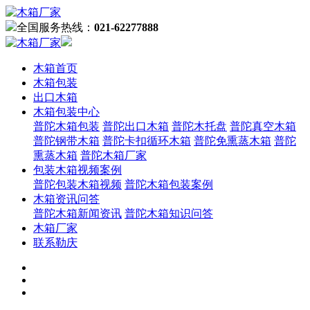
全国服务热线：
021-62277888
木箱首页
木箱包装
出口木箱
木箱包装中心
普陀木箱包装
普陀出口木箱
普陀木托盘
普陀真空木箱
普陀钢带木箱
普陀卡扣循环木箱
普陀免熏蒸木箱
普陀
熏蒸木箱
普陀木箱厂家
包装木箱视频案例
普陀包装木箱视频
普陀木箱包装案例
木箱资讯问答
普陀木箱新闻资讯
普陀木箱知识问答
木箱厂家
联系勒庆