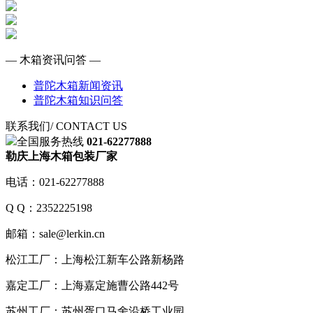
— 木箱资讯问答 —
普陀木箱新闻资讯
普陀木箱知识问答
联系我们
/ CONTACT US
全国服务热线
021-62277888
勒庆上海木箱包装厂家
电话：021-62277888
Q Q：2352225198
邮箱：sale@lerkin.cn
松江工厂：上海松江新车公路新杨路
嘉定工厂：上海嘉定施曹公路442号
苏州工厂：苏州胥口马舍沿桥工业园