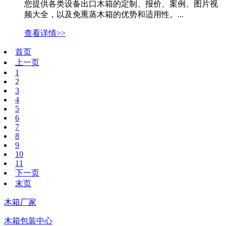
您提供各类设备出口木箱的定制、报价、案例、图片视
频大全，以及免熏蒸木箱的优势和适用性。...
查看详情>>
首页
上一页
1
2
3
4
5
6
7
8
9
10
11
下一页
末页
木箱厂家
木箱包装中心