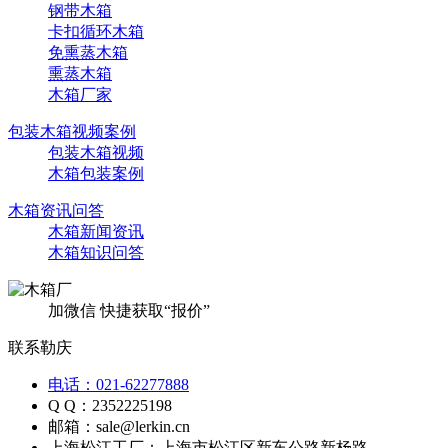
钢带木箱
卡扣循环木箱
免熏蒸木箱
熏蒸木箱
木箱厂家
包装木箱视频案例
包装木箱视频
木箱包装案例
木箱资讯问答
木箱新闻资讯
木箱知识问答
加微信 快捷获取“报价”
联系勒庆
电话：021-62277888
Q Q：2352225198
邮箱：sale@lerkin.cn
上海松江工厂：上海市松江区新车公路新杨路