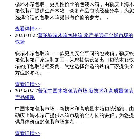
循环木箱包装，更具性价比的包装木箱，由勒庆上海木
箱包装厂提供生产木箱，众多产品包装经验分享，为您
选择合适的包装木箱提供有价值的参考。...
查看详情>>
2023-03-22
普陀铁箱木箱包装箱 您产品远征全球市场的
铁骑
铁箱木箱包装箱，一款更具安全牢固的包装箱，勒庆铁
箱包装箱厂家定制加工，为您提供设备出口包装木箱铁
箱的打包装过程案例，为您选择合适的铁箱厂家提供全
方位的参考。...
查看详情>>
2023-03-17
普陀中国木箱包装市场 新技术和高质量包装
产品领跑
中国木箱包装市场，新技术和高质量木箱包装领跑，由
勒庆上海木箱厂提供木箱市场的全方位的讲解，为您提
供具体价值的包装市场参考。...
查看详情>>