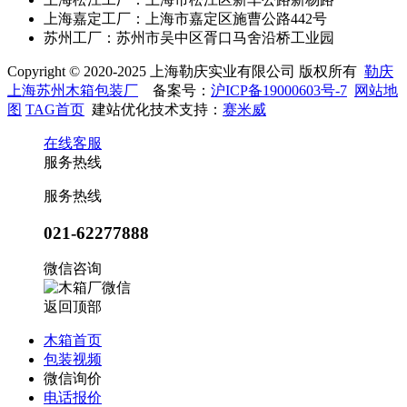
上海嘉定工厂：上海市嘉定区施曹公路442号
苏州工厂：苏州市吴中区胥口马舍沿桥工业园
Copyright © 2020-2025 上海勒庆实业有限公司 版权所有
勒庆
上海苏州木箱包装厂
备案号：
沪ICP备19000603号-7
网站地
图
TAG首页
建站优化技术支持：
赛米威
在线客服
服务热线
服务热线
021-62277888
微信咨询
返回顶部
木箱首页
包装视频
微信询价
电话报价