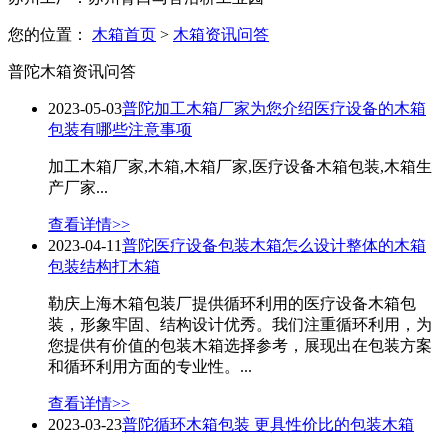
您的位置：
木箱首页
>
木箱资讯问答
普陀木箱资讯问答
2023-05-03
普陀加工木箱厂家为您介绍医疗设备的木箱
包装有哪些注意事项
加工木箱厂家,木箱,木箱厂家,医疗设备木箱包装,木箱生
产厂家...
查看详情>>
2023-04-11
普陀医疗设备包装木箱怎么设计整体的木箱
包装结构打木箱
勒庆上海木箱包装厂提供循环利用的医疗设备木箱包
装，形象牢固、结构设计优秀。我们注重循环利用，为
您提供有价值的包装木箱选择参考，展现出在包装方案
和循环利用方面的专业性。...
查看详情>>
2023-03-23
普陀循环木箱包装 更具性价比的包装木箱