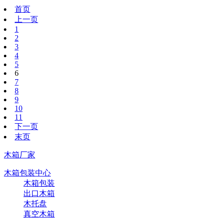
首页
上一页
1
2
3
4
5
6
7
8
9
10
11
下一页
末页
木箱厂家
木箱包装中心
木箱包装
出口木箱
木托盘
真空木箱