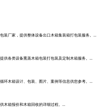
装厂家，提供整体设备出口木箱集装箱打包装服务。...
供各类设备熏蒸木箱包装打包装及定制木箱服务。...
环木箱设计、包装、图片、案例等信息供您参考。...
木箱报价和木箱回收的详细过程。...