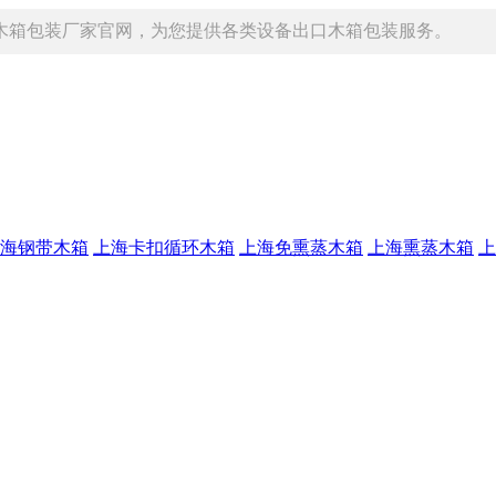
木箱包装厂家官网，为您提供各类设备出口木箱包装服务。
海钢带木箱
上海卡扣循环木箱
上海免熏蒸木箱
上海熏蒸木箱
上