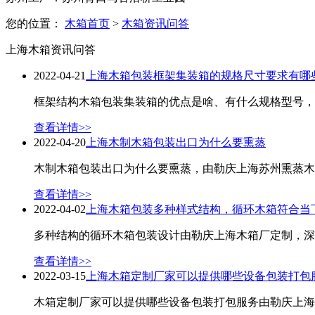
您的位置：
木箱首页
>
木箱资讯问答
上海木箱资讯问答
2022-04-21
上海木箱包装框架集装箱的规格尺寸要求有哪
框架结构木箱包装集装箱的优点是啥、有什么规格型号，
查看详情>>
2022-04-20
上海木制木箱包装出口为什么要熏蒸
木制木箱包装出口为什么要熏蒸，由勒庆上海苏州熏蒸木
查看详情>>
2022-04-02
上海木箱包装多种样式结构，循环木箱符合当
多种结构的循环木箱包装设计由勒庆上海木箱厂定制，深
查看详情>>
2022-03-15
上海木箱定制厂家可以提供哪些设备包装打包
木箱定制厂家可以提供哪些设备包装打包服务由勒庆上海