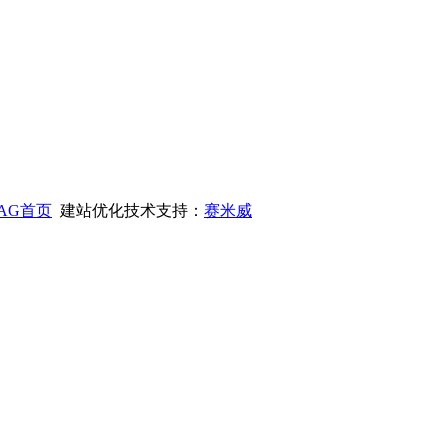
AG首页
建站优化技术支持：
赛米威