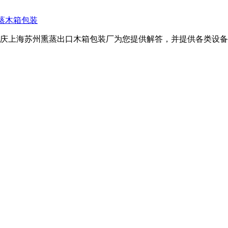
蒸木箱包装
庆上海苏州熏蒸出口木箱包装厂为您提供解答，并提供各类设备的