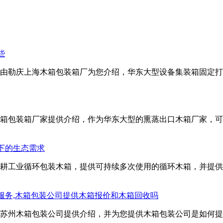
些
由勒庆上海木箱包装箱厂为您介绍，华东大型设备集装箱固定打包
箱包装箱厂家提供介绍，作为华东大型的熏蒸出口木箱厂家，可提
下的生态需求
耕工业循环包装木箱，提供可持续多次使用的循环木箱，并提供循
服务,木箱包装公司提供木箱报价和木箱回收吗
苏州木箱包装公司提供介绍，并为您提供木箱包装公司是如何提供