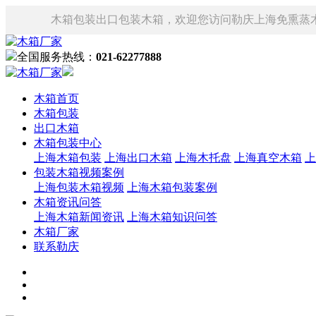
木箱包装出口包装木箱，欢迎您访问勒庆上海免熏蒸
全国服务热线：
021-62277888
木箱首页
木箱包装
出口木箱
木箱包装中心
上海木箱包装
上海出口木箱
上海木托盘
上海真空木箱
上
包装木箱视频案例
上海包装木箱视频
上海木箱包装案例
木箱资讯问答
上海木箱新闻资讯
上海木箱知识问答
木箱厂家
联系勒庆