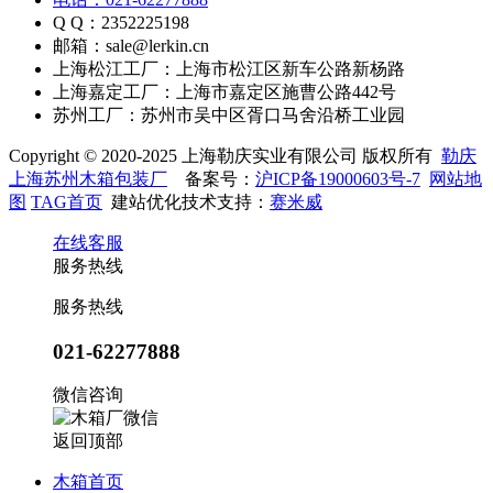
Q Q：2352225198
邮箱：sale@lerkin.cn
上海松江工厂：上海市松江区新车公路新杨路
上海嘉定工厂：上海市嘉定区施曹公路442号
苏州工厂：苏州市吴中区胥口马舍沿桥工业园
Copyright © 2020-2025 上海勒庆实业有限公司 版权所有
勒庆
上海苏州木箱包装厂
备案号：
沪ICP备19000603号-7
网站地
图
TAG首页
建站优化技术支持：
赛米威
在线客服
服务热线
服务热线
021-62277888
微信咨询
返回顶部
木箱首页