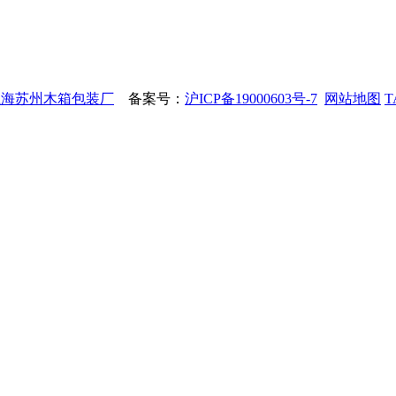
上海苏州木箱包装厂
备案号：
沪ICP备19000603号-7
网站地图
T