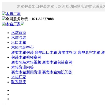
木箱包装出口包装木箱，欢迎您访问勒庆襄樊免熏蒸
全国服务热线：
021-62277888
木箱首页
木箱包装
出口木箱
木箱包装中心
襄樊木箱包装
襄樊出口木箱
襄樊木托盘
襄樊真空木箱
襄
包装木箱视频案例
襄樊包装木箱视频
襄樊木箱包装案例
木箱资讯问答
襄樊木箱新闻资讯
襄樊木箱知识问答
木箱厂家
联系勒庆