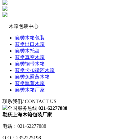
— 木箱包装中心 —
襄樊木箱包装
襄樊出口木箱
襄樊木托盘
襄樊真空木箱
襄樊钢带木箱
襄樊卡扣循环木箱
襄樊免熏蒸木箱
襄樊熏蒸木箱
襄樊木箱厂家
联系我们
/ CONTACT US
全国服务热线
021-62277888
勒庆上海木箱包装厂家
电话：021-62277888
Q Q：2352225198