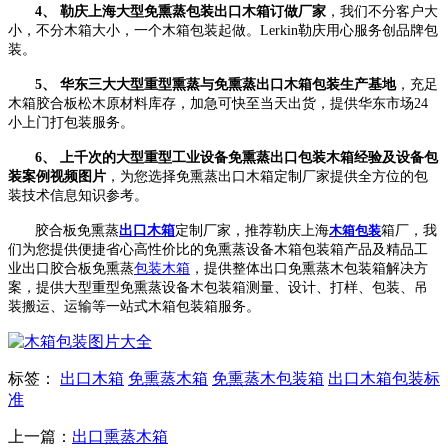
4、
勒庆上海大型免熏蒸包装出口木箱订做厂家
，我们不分客户大
小，不分木箱大小，一个木箱包装起做。Lerkin勒庆用心服务创品牌包
装。
5、
华东三大大型重型熏蒸与免熏蒸出口木箱包装生产基地
，充足
木箱胶合板松木原材料库存，加急可快至当天出货，提供华东市场24
小上门打包装服务。
6、
上千次的大型重型工业设备免熏蒸出口包装木箱经验及设备包
装案例视频图片
，为您选择免熏蒸出口木箱定制厂家提供全方位的包
装技术信息知识参考。
胶合板免熏蒸
出口木箱
定制厂家，推荐勒庆上海
木箱包装
箱厂，我
们为您提供便捷省心高性价比的免熏蒸设备木箱包装箱产品及精品工
业出口胶合板免熏蒸
包装木箱
，提供整体出口免熏蒸木包装箱解决方
案，提供大型重型免熏蒸设备木包装箱测量、设计、打样、包装、吊
装搬运、运输等一站式木箱包装箱服务。
标签：
出口木箱
免熏蒸木箱
免熏蒸木包装箱
出口木箱包装标
准
上一篇：
出口熏蒸木箱