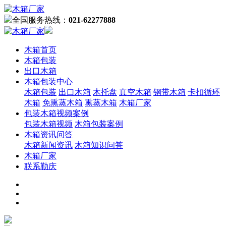
全国服务热线：
021-62277888
木箱首页
木箱包装
出口木箱
木箱包装中心
木箱包装
出口木箱
木托盘
真空木箱
钢带木箱
卡扣循环
木箱
免熏蒸木箱
熏蒸木箱
木箱厂家
包装木箱视频案例
包装木箱视频
木箱包装案例
木箱资讯问答
木箱新闻资讯
木箱知识问答
木箱厂家
联系勒庆