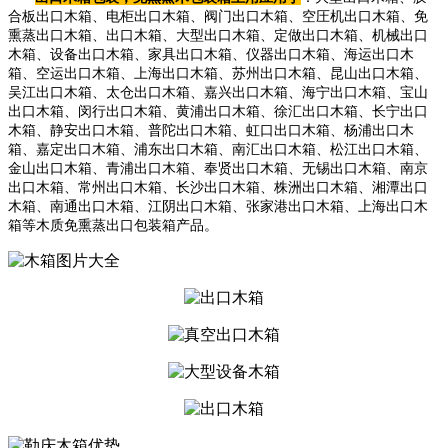
合板出口木箱、电柜出口木箱、阀门出口木箱、空圧机出口木箱、免
熏蒸出口木箱、出口木箱、大型出口木箱、定做出口木箱、机械出口
木箱、设备出口木箱、家具出口木箱、仪器出口木箱、海运出口木
箱、空运出口木箱、上海出口木箱、苏州出口木箱、昆山出口木箱、
吴江出口木箱、太仓出口木箱、嘉兴出口木箱、海宁出口木箱、宝山
出口木箱、闵行出口木箱、黄浦出口木箱、徐汇出口木箱、长宁出口
木箱、静安出口木箱、普陀出口木箱、虹口出口木箱、杨浦出口木
箱、嘉定出口木箱、浦东出口木箱、南汇出口木箱、松江出口木箱、
金山出口木箱、青浦出口木箱、奉贤出口木箱、无锡出口木箱、南京
出口木箱、常州出口木箱、长沙出口木箱、株洲出口木箱、湘潭出口
木箱、南通出口木箱、江阴出口木箱、张家港出口木箱、上海出口木
箱等木质免熏蒸出口包装箱产品。