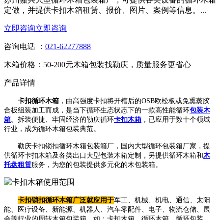
定做，并提供卡扣木箱租赁、报价、图片、案例等信息。...
立即咨询
立即咨询
咨询电话 ：
021-62277888
木箱价格：50-200元
木箱包装找勒庆，质量服务更省心
产品详情
卡扣循环木箱
，由高强度卡扣将开槽后的OSB欧松板或免熏蒸胶
合板组装加工而成，是当下循环生态状态下的一款高性能循环
包装木
箱
。拆装便捷、牢固经济的勒庆循环
卡扣木箱
，已应用于数十个领域
行业，成为循环木箱包装典范。
勒庆卡扣锁扣循环木箱包装箱厂，国内大型循环包装箱厂家，提
供循环卡扣木箱及各类出口大型包装木箱定制，另提供循环木箱和
木
托盘租赁
服务，为您的包装提供多元化的木包装箱。
卡扣锁扣循环木箱广泛就应用于
军工、机械、机电、通信、太阳
能、医疗设备、新能源、机器人、汽车零配件、电子、物流仓储、展
会等行业的周转木箱包装箱，如：卡扣木箱、循环木箱、循环包装