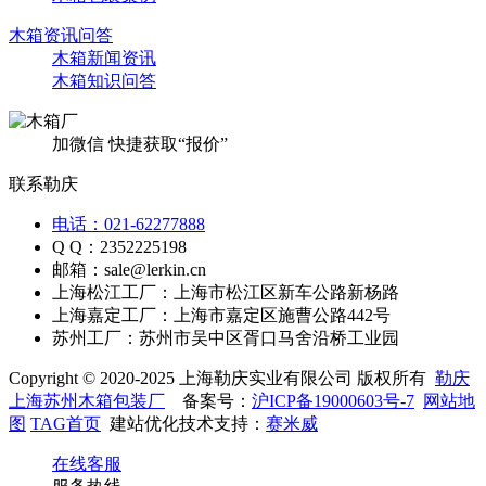
木箱资讯问答
木箱新闻资讯
木箱知识问答
加微信 快捷获取“报价”
联系勒庆
电话：021-62277888
Q Q：2352225198
邮箱：sale@lerkin.cn
上海松江工厂：上海市松江区新车公路新杨路
上海嘉定工厂：上海市嘉定区施曹公路442号
苏州工厂：苏州市吴中区胥口马舍沿桥工业园
Copyright © 2020-2025 上海勒庆实业有限公司 版权所有
勒庆
上海苏州木箱包装厂
备案号：
沪ICP备19000603号-7
网站地
图
TAG首页
建站优化技术支持：
赛米威
在线客服