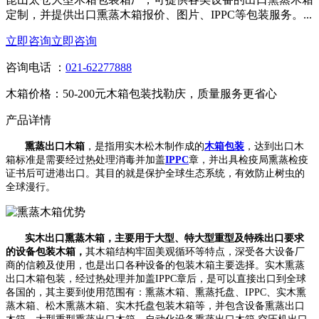
定制，并提供出口熏蒸木箱报价、图片、IPPC等包装服务。...
立即咨询
立即咨询
咨询电话 ：
021-62277888
木箱价格：50-200元
木箱包装找勒庆，质量服务更省心
产品详情
熏蒸出口木箱
，是指用实木松木制作成的
木箱包装
，达到出口木
箱标准是需要经过热处理消毒并加盖
IPPC
章，并出具检疫局熏蒸检疫
证书后可进港出口。其目的就是保护全球生态系统，有效防止树虫的
全球漫行。
实木出口熏蒸木箱，主要用于大型、特大型重型及特殊出口要求
的设备包装木箱，
其木箱结构牢固美观循环等特点，深受各大设备厂
商的信赖及使用，也是出口各种设备的包装木箱主要选择。实木熏蒸
出口木箱包装，经过热处理并加盖IPPC章后，是可以直接出口到全球
各国的，其主要到使用范围有：熏蒸木箱、熏蒸托盘、IPPC、实木熏
蒸木箱、松木熏蒸木箱、实木托盘包装木箱等，并包含设备熏蒸出口