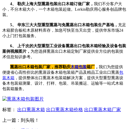
4、
勒庆上海大型熏蒸包装出口木箱订做厂家，
我们不分客户大
小，不分木箱大小，一个木箱包装起做。Lerkin勒庆用心服务创品牌包
装。
5、
华东三大大型重型熏蒸与免熏蒸出口木箱包装生产基地，
充足
木箱胶合板松木原材料库存，加急可快至当天出货，提供华东市场24
小上门打包装服务。
6、
上千次的大型重型工业设备熏蒸出口包装木箱经验及设备包装
案例视频图片，
为您选择熏蒸出口木箱定制厂家提供全方位的包装技
术信息知识参考。
熏蒸出口木箱包装厂家，推荐勒庆
木箱包装
箱厂
，
我们为您提供
便捷省心高性价比的熏蒸设备木箱包装箱产品及精品工业出口熏蒸
包
装木箱
，提供整体出口熏蒸木包装箱解决方案，提供大型重型熏蒸设
备木包装箱测量、设计、打样、包装、吊装搬运、运输等一站式木箱
包装箱服务。
标签：
出口熏蒸木箱
出口熏蒸木箱价格
出口熏蒸木箱厂家
上一篇：到头啦！