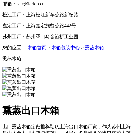
邮箱：sale@lerkin.cn
松江工厂：上海松江新车公路新杨路
嘉定工厂：上海嘉定施曹公路442号
苏州工厂：苏州胥口马舍沿桥工业园
您的位置：
木箱首页
>
木箱包装中心
>
熏蒸木箱
熏蒸木箱
熏蒸出口木箱
出口熏蒸木箱定做推荐勒庆上海出口木箱厂家，作为苏州上海
昆山太仓大型木箱包装箱厂，可提供各类设备的出口熏蒸木箱