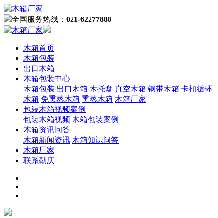
全国服务热线：
021-62277888
木箱首页
木箱包装
出口木箱
木箱包装中心
木箱包装
出口木箱
木托盘
真空木箱
钢带木箱
卡扣循环
木箱
免熏蒸木箱
熏蒸木箱
木箱厂家
包装木箱视频案例
包装木箱视频
木箱包装案例
木箱资讯问答
木箱新闻资讯
木箱知识问答
木箱厂家
联系勒庆