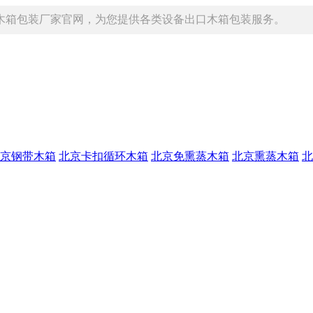
木箱包装厂家官网，为您提供各类设备出口木箱包装服务。
京钢带木箱
北京卡扣循环木箱
北京免熏蒸木箱
北京熏蒸木箱
北