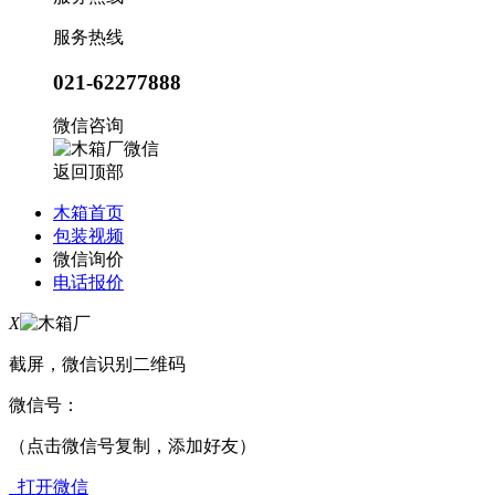
服务热线
021-62277888
微信咨询
返回顶部
木箱首页
包装视频
微信询价
电话报价
X
截屏，微信识别二维码
微信号：
（点击微信号复制，添加好友）
打开微信