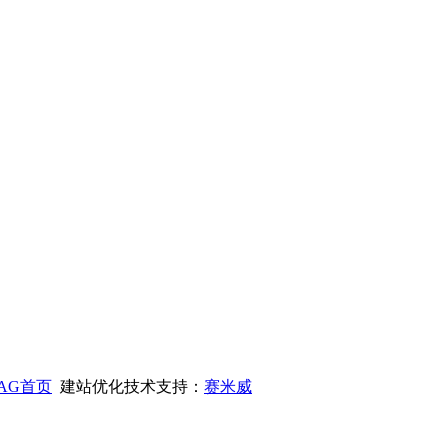
AG首页
建站优化技术支持：
赛米威