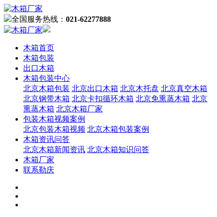
全国服务热线：
021-62277888
木箱首页
木箱包装
出口木箱
木箱包装中心
北京木箱包装
北京出口木箱
北京木托盘
北京真空木箱
北京钢带木箱
北京卡扣循环木箱
北京免熏蒸木箱
北京
熏蒸木箱
北京木箱厂家
包装木箱视频案例
北京包装木箱视频
北京木箱包装案例
木箱资讯问答
北京木箱新闻资讯
北京木箱知识问答
木箱厂家
联系勒庆