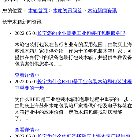
您的位置：
木箱首页
>
木箱资讯问答
>
木箱新闻资讯
长宁木箱新闻资讯
2022-05-01
长宁您的企业需要工业包装打包装服务吗
木箱包装打包装在各行各业有的应用范围，由勒庆上海
苏州木箱厂家提供介绍，作为十多年包装木箱厂家，可
提供在各行业的设备包装打包装木箱，并提供各种设备
包装案例供您参考。...
查看详情>>
2022-05-01
长宁为什么RFID是工业包装木箱和包装过程
中重要的一步
为什么RFID是工业包装木箱和包装过程中重要的一步，
由勒庆上海苏州木箱包装箱厂家提供介绍及电子标签在
木箱行业中的应用价值，定做木箱包装找勒庆就够
了。...
查看详情>>
2022-05-01
长宁为什么他们选择勒庆上海木箱厂提供包