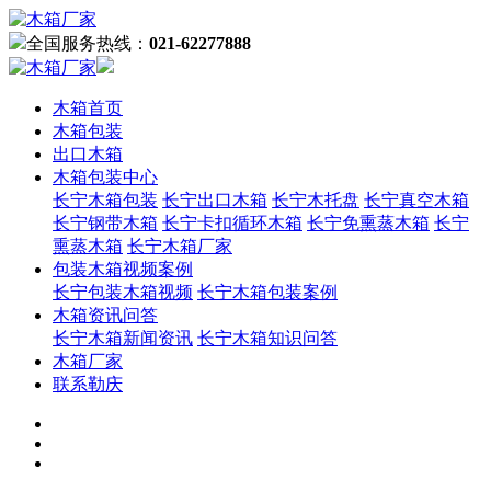
全国服务热线：
021-62277888
木箱首页
木箱包装
出口木箱
木箱包装中心
长宁木箱包装
长宁出口木箱
长宁木托盘
长宁真空木箱
长宁钢带木箱
长宁卡扣循环木箱
长宁免熏蒸木箱
长宁
熏蒸木箱
长宁木箱厂家
包装木箱视频案例
长宁包装木箱视频
长宁木箱包装案例
木箱资讯问答
长宁木箱新闻资讯
长宁木箱知识问答
木箱厂家
联系勒庆