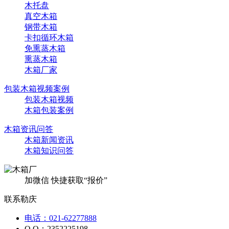
木托盘
真空木箱
钢带木箱
卡扣循环木箱
免熏蒸木箱
熏蒸木箱
木箱厂家
包装木箱视频案例
包装木箱视频
木箱包装案例
木箱资讯问答
木箱新闻资讯
木箱知识问答
加微信 快捷获取“报价”
联系勒庆
电话：021-62277888
Q Q：2352225198