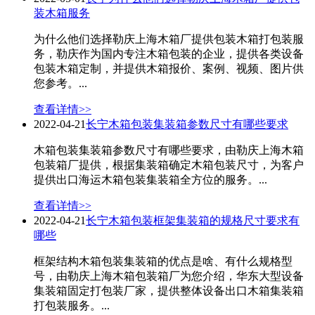
装木箱服务
为什么他们选择勒庆上海木箱厂提供包装木箱打包装服
务，勒庆作为国内专注木箱包装的企业，提供各类设备
包装木箱定制，并提供木箱报价、案例、视频、图片供
您参考。...
查看详情>>
2022-04-21
长宁木箱包装集装箱参数尺寸有哪些要求
木箱包装集装箱参数尺寸有哪些要求，由勒庆上海木箱
包装箱厂提供，根据集装箱确定木箱包装尺寸，为客户
提供出口海运木箱包装集装箱全方位的服务。...
查看详情>>
2022-04-21
长宁木箱包装框架集装箱的规格尺寸要求有
哪些
框架结构木箱包装集装箱的优点是啥、有什么规格型
号，由勒庆上海木箱包装箱厂为您介绍，华东大型设备
集装箱固定打包装厂家，提供整体设备出口木箱集装箱
打包装服务。...