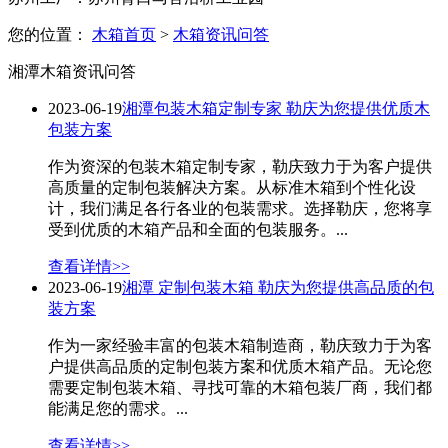
您的位置：
木箱首页
>
木箱资讯问答
湘潭木箱资讯问答
2023-06-19
湘潭包装木箱定制专家 勒庆为您提供优质木
包装方案
作为资深的包装木箱定制专家，勒庆致力于为客户提供
高质量的定制包装解决方案。从标准木箱到个性化设
计，我们满足各行各业的包装需求。选择勒庆，您将享
受到优质的木箱产品和全面的包装服务。...
查看详情>>
2023-06-19
湘潭 定制包装木箱 勒庆为您提供高品质的包
装方案
作为一家经验丰富的包装木箱制造商，勒庆致力于为客
户提供高品质的定制包装方案和优质木箱产品。无论您
需要定制包装木箱、寻找可靠的木箱包装厂商，我们都
能满足您的需求。...
查看详情>>