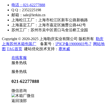
电话：021-62277888
Q Q：2352225198
邮箱：sale@lerkin.cn
上海松江工厂：上海市松江区新车公路新杨路
上海嘉定工厂：上海市嘉定区施曹公路442号
苏州工厂：苏州市吴中区胥口马舍沿桥工业园
Copyright © 2020-2025 上海勒庆实业有限公司 版权所有
勒庆
上海苏州木箱包装厂
备案号：
沪ICP备19000603号-7
网站地
图
TAG首页
建站优化技术支持：
赛米威
在线客服
服务热线
服务热线
021-62277888
微信咨询
返回顶部