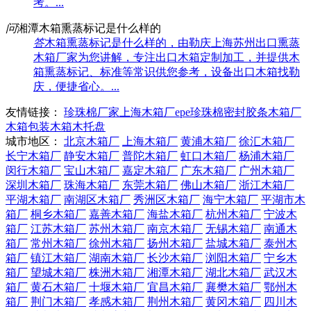
考。...
问
湘潭木箱熏蒸标记是什么样的
答
木箱熏蒸标记是什么样的，由勒庆上海苏州出口熏蒸
木箱厂家为您讲解，专注出口木箱定制加工，并提供木
箱熏蒸标记、标准等常识供您参考，设备出口木箱找勒
庆，便捷省心。...
友情链接：
珍珠棉厂家
上海木箱厂
epe珍珠棉
密封胶条
木箱厂
木箱包装
木箱
木托盘
城市地区：
北京木箱厂
上海木箱厂
黄浦木箱厂
徐汇木箱厂
长宁木箱厂
静安木箱厂
普陀木箱厂
虹口木箱厂
杨浦木箱厂
闵行木箱厂
宝山木箱厂
嘉定木箱厂
广东木箱厂
广州木箱厂
深圳木箱厂
珠海木箱厂
东莞木箱厂
佛山木箱厂
浙江木箱厂
平湖木箱厂
南湖区木箱厂
秀洲区木箱厂
海宁木箱厂
平湖市木
箱厂
桐乡木箱厂
嘉善木箱厂
海盐木箱厂
杭州木箱厂
宁波木
箱厂
江苏木箱厂
苏州木箱厂
南京木箱厂
无锡木箱厂
南通木
箱厂
常州木箱厂
徐州木箱厂
扬州木箱厂
盐城木箱厂
泰州木
箱厂
镇江木箱厂
湖南木箱厂
长沙木箱厂
浏阳木箱厂
宁乡木
箱厂
望城木箱厂
株洲木箱厂
湘潭木箱厂
湖北木箱厂
武汉木
箱厂
黄石木箱厂
十堰木箱厂
宜昌木箱厂
襄樊木箱厂
鄂州木
箱厂
荆门木箱厂
孝感木箱厂
荆州木箱厂
黄冈木箱厂
四川木