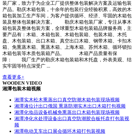
装厂家，致力于为企业工厂提供整体包装解决方案及运输包装
产品。勒庆木箱包装，十余年的包装行业经验积累，高效的木
箱包装加工生产车间，为客户提供循环、经济、牢固的木箱包
装及整体包装解决方案。 勒庆木箱包装厂家，专注从事木
箱包装及整体包装方案，全球重型木箱包装箱品牌服务商，主
要产品有：木箱、木箱包装、木箱包装箱、包装木箱、木托
盘、木包装箱、出口木箱、真空出口木箱、钢带木箱、卡扣木
箱、免熏蒸木箱、熏蒸木箱、上海木箱、苏州木箱、循环锁扣
木箱包装等木质包装箱产品。 木箱产品质量有保
障： 我厂生产的勒庆木箱包装箱和木托盘，外表美观、结
实牢固等特点深受广 ...
查看更多+
WOODEN VIDEO
湘潭包装木箱视频
湘潭实木松木熏蒸出口真空防潮木箱包装现场视频
湘潭液位计出口俄国 熏蒸防潮实木出口木箱打包视频
湘潭化妆品设备机械免熏蒸出口木箱包装现场视频
湘潭净化水处理设备出口真空防潮胶合板托盘打包装视
频
湘潭电动叉车出口展会循环木箱打包装视频