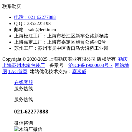
联系勒庆
电话：021-62277888
Q Q：2352225198
邮箱：sale@lerkin.cn
上海松江工厂：上海市松江区新车公路新杨路
上海嘉定工厂：上海市嘉定区施曹公路442号
苏州工厂：苏州市吴中区胥口马舍沿桥工业园
Copyright © 2020-2025 上海勒庆实业有限公司 版权所有
勒庆
上海苏州木箱包装厂
备案号：
沪ICP备19000603号-7
网站地
图
TAG首页
建站优化技术支持：
赛米威
在线客服
服务热线
服务热线
021-62277888
微信咨询