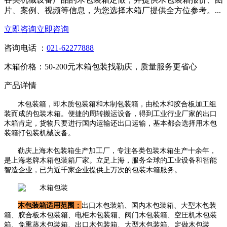
片、案例、视频等信息，为您选择木箱厂提供全方位参考。...
立即咨询
立即咨询
咨询电话 ：
021-62277888
木箱价格：50-200元
木箱包装找勒庆，质量服务更省心
产品详情
木包装箱，即木质包装箱和木制包装箱，由松木和胶合板加工组
装而成的包装木箱。便捷的周转搬运设备，得到工业行业厂家的出口
木箱肯定，货物只要进行国内运输还出口运输，基本都会选择用木包
装箱打包装机械设备。
勒庆上海木包装箱生产加工厂，专注各类包装木箱生产十余年，
是上海老牌木箱包装箱厂家。立足上海，服务全球的工业设备和智能
智造企业，已为近千家企业提供上万次的包装木箱服务。
木包装箱适用范围：
出口木包装箱、国内木包装箱、大型木包装
箱、胶合板木包装箱、电柜木包装箱、阀门木包装箱、空圧机木包装
箱、
免熏蒸木包装箱、出口木包装箱、大型木包装箱、定做木包装