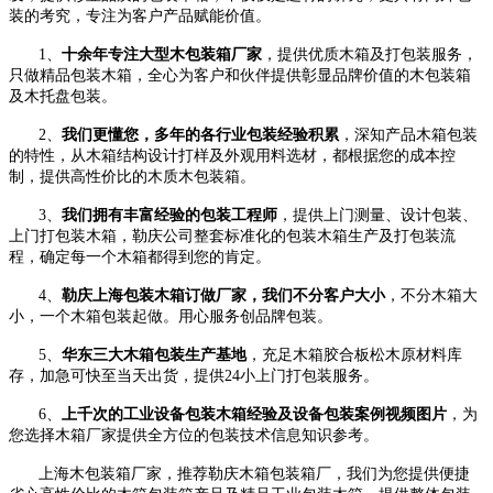
装的考究，专注为客户产品赋能价值。
1、
十余年专注大型木包装箱厂家
，提供优质木箱及打包装服务，
只做精品包装木箱，全心为客户和伙伴提供彰显品牌价值的木包装箱
及木托盘包装。
2、
我们更懂您，多年的各行业包装经验积累
，深知产品木箱包装
的特性，从木箱结构设计打样及外观用料选材，都根据您的成本控
制，提供高性价比的木质木包装箱。
3、
我们拥有丰富经验的包装工程师
，提供上门测量、设计包装、
上门打包装木箱，勒庆公司整套标准化的包装木箱生产及打包装流
程，确定每一个木箱都得到您的肯定。
4、
勒庆上海包装木箱订做厂家，我们不分客户大小
，不分木箱大
小，一个木箱包装起做。用心服务创品牌包装。
5、
华东三大木箱包装生产基地
，充足木箱胶合板松木原材料库
存，加急可快至当天出货，提供24小上门打包装服务。
6、
上千次的工业设备包装木箱经验及设备包装案例视频图片
，为
您选择木箱厂家提供全方位的包装技术信息知识参考。
上海木包装箱厂家，推荐勒庆木箱包装箱厂，我们为您提供便捷