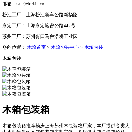
邮箱：sale@lerkin.cn
松江工厂：上海松江新车公路新杨路
嘉定工厂：上海嘉定施曹公路442号
苏州工厂：苏州胥口马舍沿桥工业园
您的位置：
木箱首页
>
木箱包装中心
>
木箱包装
木箱包装
木箱包装箱
木箱包装箱推荐勒庆上海苏州木包装箱厂家，本厂提供各类大
中小型设备的木箱包装箱定制定做，并提供木箱包装箱价格、