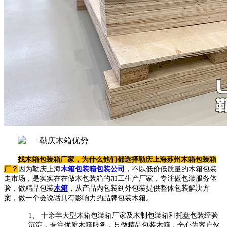
找木箱包装箱厂家，为什么他们都选择勒庆上海苏州木箱包装箱
厂？
因为勒庆上海
木箱包装箱包装公司
，不以低价低质量的木箱包装
走市场，是实实在在做木包装箱的加工生产厂家，专注做包装服务体
验，做精品包装
木箱
，从产品内包装到外包装提供整体包装解决方
案，做一个会说话具有影响力的品牌包装木箱。
1、 十余年大型木箱包装箱厂家及木制包装箱和托盘包装经验
沉淀，专注优质木箱服务，只做精品包装木箱，全心为客户伙