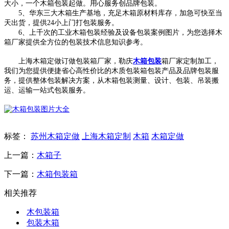
大小，一个木箱包装起做。用心服务创品牌包装。
5、华东三大木箱生产基地，充足木箱原材料库存，加急可快至当
天出货，提供24小上门打包装服务。
6、上千次的工业木箱包装经验及设备包装案例图片，为您选择木
箱厂家提供全方位的包装技术信息知识参考。
上海木箱定做订做包装箱厂家，勒庆
木箱包装
箱厂家定制加工，
我们为您提供便捷省心高性价比的木质包装箱包装产品及品牌包装服
务，提供整体包装解决方案，从木箱包装测量、设计、包装、吊装搬
运、运输一站式包装服务。
标签：
苏州木箱定做
上海木箱定制
木箱
木箱定做
上一篇：
木箱子
下一篇：
木箱包装箱
相关推荐
木包装箱
包装木箱