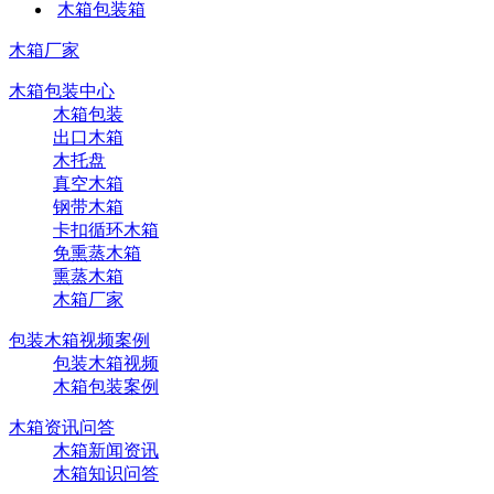
木箱包装箱
木箱厂家
木箱包装中心
木箱包装
出口木箱
木托盘
真空木箱
钢带木箱
卡扣循环木箱
免熏蒸木箱
熏蒸木箱
木箱厂家
包装木箱视频案例
包装木箱视频
木箱包装案例
木箱资讯问答
木箱新闻资讯
木箱知识问答