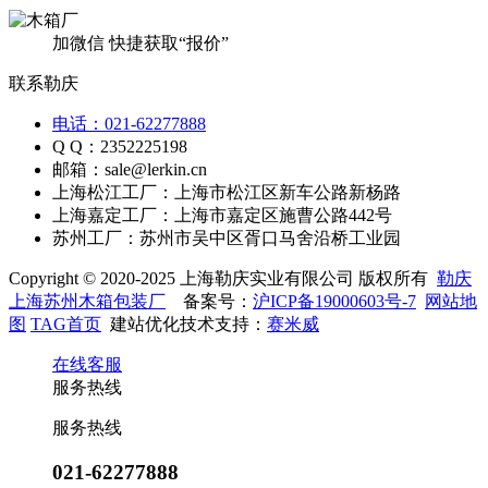
加微信 快捷获取“报价”
联系勒庆
电话：021-62277888
Q Q：2352225198
邮箱：sale@lerkin.cn
上海松江工厂：上海市松江区新车公路新杨路
上海嘉定工厂：上海市嘉定区施曹公路442号
苏州工厂：苏州市吴中区胥口马舍沿桥工业园
Copyright © 2020-2025 上海勒庆实业有限公司 版权所有
勒庆
上海苏州木箱包装厂
备案号：
沪ICP备19000603号-7
网站地
图
TAG首页
建站优化技术支持：
赛米威
在线客服
服务热线
服务热线
021-62277888