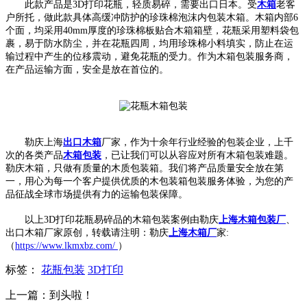
此款产品是3D打印花瓶，轻质易碎，需要出口日本。受
木箱
老客
户所托，做此款具体高缓冲防护的珍珠棉泡沫内包装木箱。木箱内部6
个面，均采用40mm厚度的珍珠棉板贴合木箱箱壁，花瓶采用塑料袋包
裹，易于防水防尘，并在花瓶四周，均用珍珠棉小料填实，防止在运
输过程中产生的位移震动，避免花瓶的受力。作为木箱包装服务商，
在产品运输方面，安全是放在首位的。
勒庆上海
出口木箱
厂家，作为十余年行业经验的包装企业，上千
次的各类产品
木箱包装
，已让我们可以从容应对所有木箱包装难题。
勒庆木箱，只做有质量的木质包装箱。我们将产品质量安全放在第
一，用心为每一个客户提供优质的木包装箱包装服务体验，为您的产
品征战全球市场提供有力的运输包装保障。
以上3D打印花瓶易碎品的木箱包装案例由勒庆
上海木箱包装厂
、
出口木箱厂家原创，转载请注明：勒庆
上海木箱厂
家:
（
https://www.lkmxbz.com/
）
标签：
花瓶包装
3D打印
上一篇：到头啦！