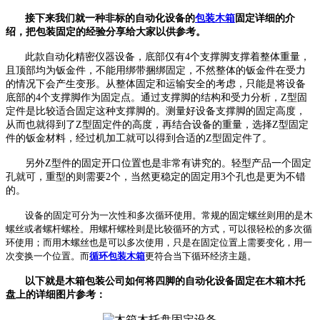
接下来我们就一种非标的自动化设备的
包装木箱
固定详细的介
绍，把包装固定的经验分享给大家以供参考。
此款自动化精密仪器设备，底部仅有4个支撑脚支撑着整体重量，
且顶部均为钣金件，不能用绑带捆绑固定，不然整体的钣金件在受力
的情况下会产生变形。从整体固定和运输安全的考虑，只能是将设备
底部的4个支撑脚作为固定点。通过支撑脚的结构和受力分析，Z型固
定件是比较适合固定这种支撑脚的。测量好设备支撑脚的固定高度，
从而也就得到了Z型固定件的高度，再结合设备的重量，选择Z型固定
件的钣金材料，经过机加工就可以得到合适的Z型固定件了。
另外Z型件的固定开口位置也是非常有讲究的。轻型产品一个固定
孔就可，重型的则需要2个，当然更稳定的固定用3个孔也是更为不错
的。
设备的固定可分为一次性和多次循环使用。常规的固定螺丝则用的是木
螺丝或者螺杆螺栓。用螺杆螺栓则是比较循环的方式，可以很轻松的多次循
环使用；而用木螺丝也是可以多次使用，只是在固定位置上需要变化，用一
次变换一个位置。而
循环包装木箱
更符合当下循环经济主题。
以下就是木箱包装公司如何将四脚的自动化设备固定在木箱木托
盘上的详细图片参考：