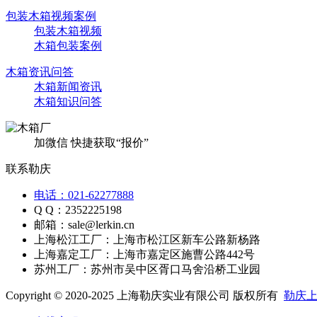
包装木箱视频案例
包装木箱视频
木箱包装案例
木箱资讯问答
木箱新闻资讯
木箱知识问答
加微信 快捷获取“报价”
联系勒庆
电话：021-62277888
Q Q：2352225198
邮箱：sale@lerkin.cn
上海松江工厂：上海市松江区新车公路新杨路
上海嘉定工厂：上海市嘉定区施曹公路442号
苏州工厂：苏州市吴中区胥口马舍沿桥工业园
Copyright © 2020-2025 上海勒庆实业有限公司 版权所有
勒庆