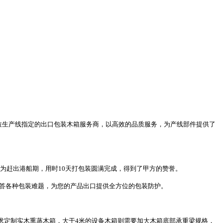
拉生产线指定的出口包装木箱服务商，以高效的品质服务，为产线部件提供了
箱，为赶出港船期，用时10天打包装圆满完成，得到了甲方的赞誉。
解答各种包装难题，为您的产品出口提供全方位的包装防护。
求定制实木熏蒸木箱，大于4米的设备木箱则需要加大木箱底部承重梁规格，