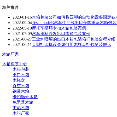
相关推荐
2023-01-16
木箱包装公司如何将四脚的自动化设备固定在
2022-09-04
Tesla model3汽车生产线出口美国熏蒸木箱包
2022-05-10
摩托车循环卡扣木箱包装案例
2021-07-09
汽车座椅沙发出口木箱包装案例
2021-06-27
工业炉喷嘴的出口木箱包装箱打包装全程介绍
2021-06-11
大型打印机设备如何用木托盘打包吊装搬运
木箱厂家
木箱包装中心
木箱包装
出口木箱
木托盘
真空木箱
钢带木箱
卡扣循环木箱
免熏蒸木箱
熏蒸木箱
木箱厂家