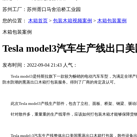
苏州工厂：苏州胥口马舍沿桥工业园
您的位置：
木箱首页
>
包装木箱视频案例
>
木箱包装案例
木箱包装案例
Tesla model3汽车生产线
发布时间：2022-09-04 21:43 人气：
Tesla model3
是特斯拉旗下一款较为畅销的电动汽车车型，为满足全球产
防水防潮的熏蒸出口木箱打包装服务。得到了厂商的肯定及认可。
此次Tesla model3产线生产部件，包含了立柱、面板、桥架、钢梁
针对散件多，重量重的生产线零件，应该如何打包装木箱才能够保障货物
Tesla model-3
汽车生产线整体出口美国熏蒸出口木箱打包装，散件设备