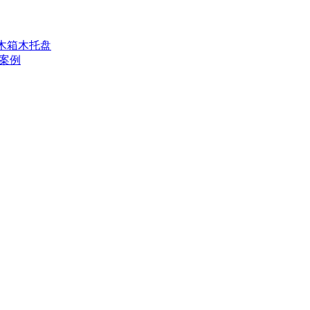
木箱木托盘
装案例