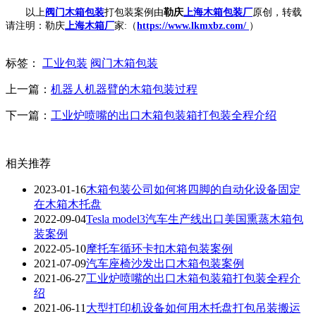
以上
阀门木箱包装
打包装案例由
勒庆
上海木箱包装厂
原创，转载
请注明：勒庆
上海木箱厂
家:（
https://www.lkmxbz.com/
）
标签：
工业包装
阀门木箱包装
上一篇：
机器人机器臂的木箱包装过程
下一篇：
工业炉喷嘴的出口木箱包装箱打包装全程介绍
相关推荐
2023-01-16
木箱包装公司如何将四脚的自动化设备固定
在木箱木托盘
2022-09-04
Tesla model3汽车生产线出口美国熏蒸木箱包
装案例
2022-05-10
摩托车循环卡扣木箱包装案例
2021-07-09
汽车座椅沙发出口木箱包装案例
2021-06-27
工业炉喷嘴的出口木箱包装箱打包装全程介
绍
2021-06-11
大型打印机设备如何用木托盘打包吊装搬运