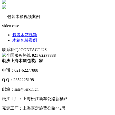
— 包装木箱视频案例 —
video case
包装木箱视频
木箱包装案例
联系我们
/ CONTACT US
全国服务热线
021-62277888
勒庆上海木箱包装厂家
电话：021-62277888
Q Q：2352225198
邮箱：sale@lerkin.cn
松江工厂：上海松江新车公路新杨路
嘉定工厂：上海嘉定施曹公路442号