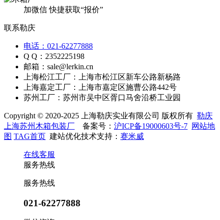
加微信 快捷获取“报价”
联系勒庆
电话：021-62277888
Q Q：2352225198
邮箱：sale@lerkin.cn
上海松江工厂：上海市松江区新车公路新杨路
上海嘉定工厂：上海市嘉定区施曹公路442号
苏州工厂：苏州市吴中区胥口马舍沿桥工业园
Copyright © 2020-2025 上海勒庆实业有限公司 版权所有
勒庆
上海苏州木箱包装厂
备案号：
沪ICP备19000603号-7
网站地
图
TAG首页
建站优化技术支持：
赛米威
在线客服
服务热线
服务热线
021-62277888