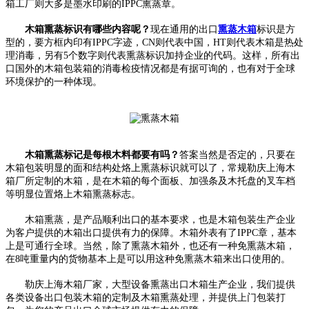
箱工厂则大多是墨水印刷的IPPC熏蒸章。
木箱熏蒸标识有哪些内容呢？
现在通用的出口
熏蒸木箱
标识是方
型的，要方框内印有IPPC字迹，CN则代表中国，HT则代表木箱是热处
理消毒，另有5个数字则代表熏蒸标识加持企业的代码。这样，所有出
口国外的木箱包装箱的消毒检疫情况都是有据可询的，也有对于全球
环境保护的一种体现。
木箱熏蒸标记是每根木料都要有吗？
答案当然是否定的，只要在
木箱包装明显的面和结构处烙上熏蒸标识就可以了，常规勒庆上海木
箱厂所定制的木箱，是在木箱的每个面板、加强条及木托盘的叉车档
等明显位置烙上木箱熏蒸标志。
木箱熏蒸，是产品顺利出口的基本要求，也是木箱包装生产企业
为客户提供的木箱出口提供有力的保障。木箱外表有了IPPC章，基本
上是可通行全球。当然，除了熏蒸木箱外，也还有一种免熏蒸木箱，
在8吨重量内的货物基本上是可以用这种免熏蒸木箱来出口使用的。
勒庆上海木箱厂家，大型设备熏蒸出口木箱生产企业，我们提供
各类设备出口包装木箱的定制及木箱熏蒸处理，并提供上门包装打