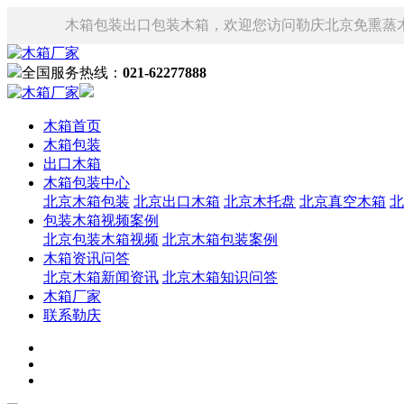
木箱包装出口包装木箱，欢迎您访问勒庆北京免熏蒸
全国服务热线：
021-62277888
木箱首页
木箱包装
出口木箱
木箱包装中心
北京木箱包装
北京出口木箱
北京木托盘
北京真空木箱
北
包装木箱视频案例
北京包装木箱视频
北京木箱包装案例
木箱资讯问答
北京木箱新闻资讯
北京木箱知识问答
木箱厂家
联系勒庆