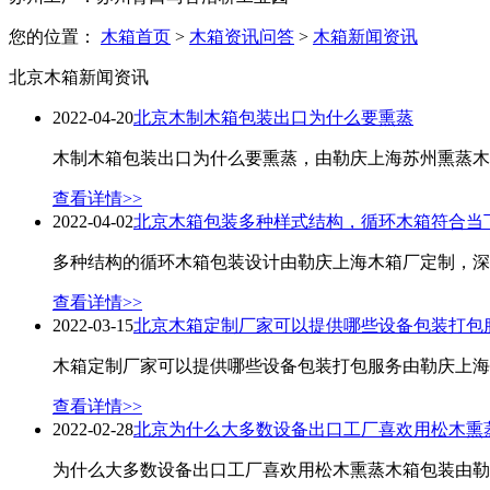
您的位置：
木箱首页
>
木箱资讯问答
>
木箱新闻资讯
北京木箱新闻资讯
2022-04-20
北京木制木箱包装出口为什么要熏蒸
木制木箱包装出口为什么要熏蒸，由勒庆上海苏州熏蒸木
查看详情>>
2022-04-02
北京木箱包装多种样式结构，循环木箱符合当
多种结构的循环木箱包装设计由勒庆上海木箱厂定制，深
查看详情>>
2022-03-15
北京木箱定制厂家可以提供哪些设备包装打包
木箱定制厂家可以提供哪些设备包装打包服务由勒庆上海
查看详情>>
2022-02-28
北京为什么大多数设备出口工厂喜欢用松木熏
为什么大多数设备出口工厂喜欢用松木熏蒸木箱包装由勒