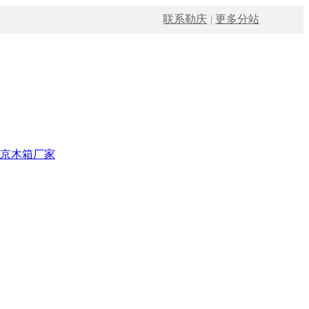
联系勒庆
|
更多分站
京木箱厂家