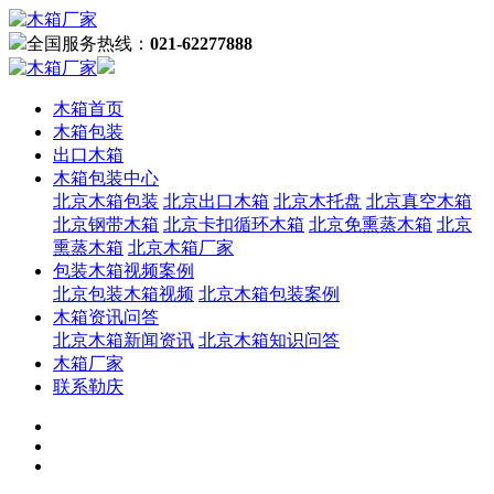
全国服务热线：
021-62277888
木箱首页
木箱包装
出口木箱
木箱包装中心
北京木箱包装
北京出口木箱
北京木托盘
北京真空木箱
北京钢带木箱
北京卡扣循环木箱
北京免熏蒸木箱
北京
熏蒸木箱
北京木箱厂家
包装木箱视频案例
北京包装木箱视频
北京木箱包装案例
木箱资讯问答
北京木箱新闻资讯
北京木箱知识问答
木箱厂家
联系勒庆