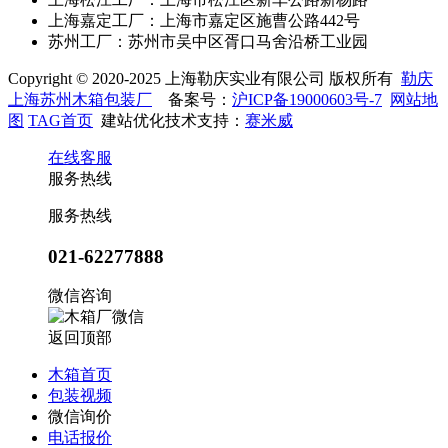
上海嘉定工厂：上海市嘉定区施曹公路442号
苏州工厂：苏州市吴中区胥口马舍沿桥工业园
Copyright © 2020-2025 上海勒庆实业有限公司 版权所有
勒庆
上海苏州木箱包装厂
备案号：
沪ICP备19000603号-7
网站地
图
TAG首页
建站优化技术支持：
赛米威
在线客服
服务热线
服务热线
021-62277888
微信咨询
返回顶部
木箱首页
包装视频
微信询价
电话报价