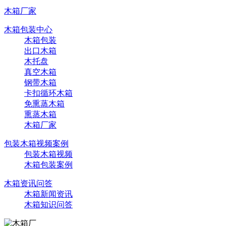
木箱厂家
木箱包装中心
木箱包装
出口木箱
木托盘
真空木箱
钢带木箱
卡扣循环木箱
免熏蒸木箱
熏蒸木箱
木箱厂家
包装木箱视频案例
包装木箱视频
木箱包装案例
木箱资讯问答
木箱新闻资讯
木箱知识问答