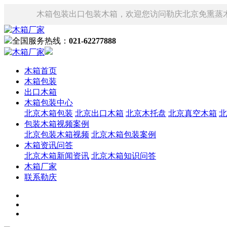
木箱包装出口包装木箱，欢迎您访问勒庆北京免熏蒸
全国服务热线：
021-62277888
木箱首页
木箱包装
出口木箱
木箱包装中心
北京木箱包装
北京出口木箱
北京木托盘
北京真空木箱
北
包装木箱视频案例
北京包装木箱视频
北京木箱包装案例
木箱资讯问答
北京木箱新闻资讯
北京木箱知识问答
木箱厂家
联系勒庆