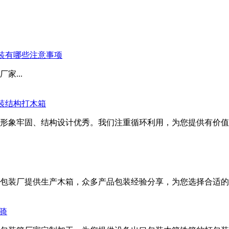
装有哪些注意事项
家...
装结构打木箱
形象牢固、结构设计优秀。我们注重循环利用，为您提供有价值
包装厂提供生产木箱，众多产品包装经验分享，为您选择合适的包
骑