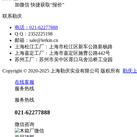
加微信 快捷获取“报价”
联系勒庆
电话：021-62277888
Q Q：2352225198
邮箱：sale@lerkin.cn
上海松江工厂：上海市松江区新车公路新杨路
上海嘉定工厂：上海市嘉定区施曹公路442号
苏州工厂：苏州市吴中区胥口马舍沿桥工业园
Copyright © 2020-2025 上海勒庆实业有限公司 版权所有
勒庆
在线客服
服务热线
服务热线
021-62277888
微信咨询