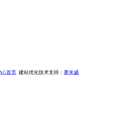
AG首页
建站优化技术支持：
赛米威