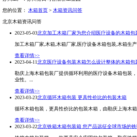
您的位置：
木箱首页
>
木箱资讯问答
北京木箱资讯问答
2023-05-03
北京加工木箱厂家为您介绍医疗设备的木箱包
加工木箱厂家,木箱,木箱厂家,医疗设备木箱包装,木箱生产厂
查看详情>>
2023-04-11
北京医疗设备包装木箱怎么设计整体的木箱包
勒庆上海木箱包装厂提供循环利用的医疗设备木箱包装，
业性。...
查看详情>>
2023-03-23
北京循环木箱包装 更具性价比的包装木箱
循环木箱包装，更具性价比的包装木箱，由勒庆上海木箱
查看详情>>
2023-03-22
北京铁箱木箱包装箱 您产品远征全球市场的铁