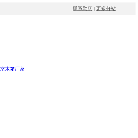
联系勒庆
|
更多分站
京木箱厂家