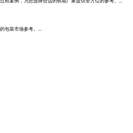
程案例，为您选择合适的铁箱厂家提供全方位的参考。...
包装市场参考。...