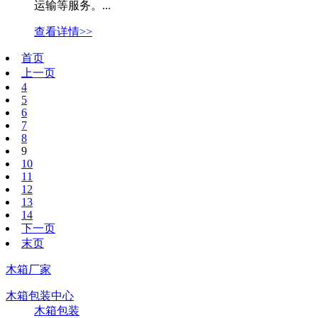
运输等服务。...
查看详情>>
首页
上一页
4
5
6
7
8
9
10
11
12
13
14
下一页
末页
木箱厂家
木箱包装中心
木箱包装