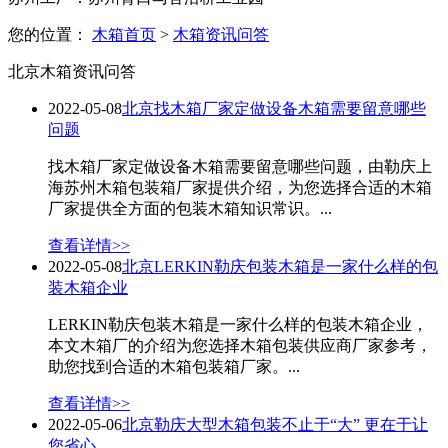
您的位置：
木箱首页
>
木箱资讯问答
北京木箱资讯问答
2022-05-08
北京找木箱厂家定做设备木箱需要留意哪些
问题
找木箱厂家定做设备木箱需要留意哪些问题，由勒庆上
海苏州木箱包装箱厂家提供介绍，为您选择合适的木箱
厂家提供全方面的包装木箱知识常识。...
查看详情>>
2022-05-08
北京LERKIN勒庆包装木箱是一家什么样的包
装木箱企业
LERKIN勒庆包装木箱是一家什么样的包装木箱企业，
本文木箱厂的介绍为您选择木箱包装供应商厂家参考，
助您找到合适的木箱包装箱厂家。...
查看详情>>
2022-05-06
北京勒庆大型木箱包装不止于“大” 更在于让
您省心