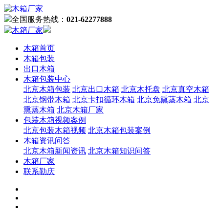
全国服务热线：
021-62277888
木箱首页
木箱包装
出口木箱
木箱包装中心
北京木箱包装
北京出口木箱
北京木托盘
北京真空木箱
北京钢带木箱
北京卡扣循环木箱
北京免熏蒸木箱
北京
熏蒸木箱
北京木箱厂家
包装木箱视频案例
北京包装木箱视频
北京木箱包装案例
木箱资讯问答
北京木箱新闻资讯
北京木箱知识问答
木箱厂家
联系勒庆