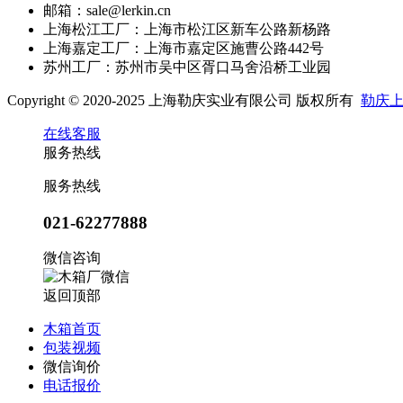
邮箱：sale@lerkin.cn
上海松江工厂：上海市松江区新车公路新杨路
上海嘉定工厂：上海市嘉定区施曹公路442号
苏州工厂：苏州市吴中区胥口马舍沿桥工业园
Copyright © 2020-2025 上海勒庆实业有限公司 版权所有
勒庆
在线客服
服务热线
服务热线
021-62277888
微信咨询
返回顶部
木箱首页
包装视频
微信询价
电话报价