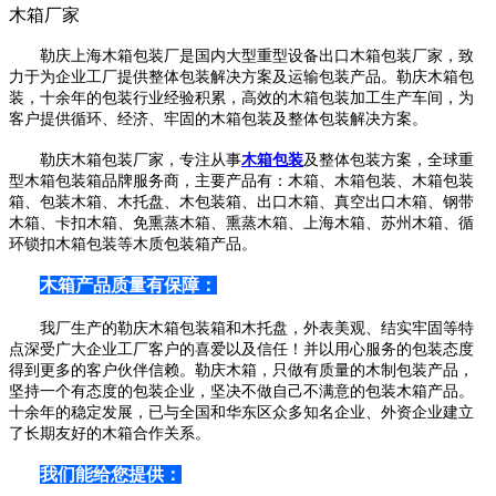
木箱厂家
勒庆上海木箱包装厂是国内大型重型设备出口木箱包装厂家，致
力于为企业工厂提供整体包装解决方案及运输包装产品。勒庆木箱包
装，十余年的包装行业经验积累，高效的木箱包装加工生产车间，为
客户提供循环、经济、牢固的木箱包装及整体包装解决方案。
勒庆木箱包装厂家，专注从事
木箱包装
及整体包装方案，全球重
型木箱包装箱品牌服务商，主要产品有：木箱、木箱包装、木箱包装
箱、包装木箱、木托盘、木包装箱、出口木箱、真空出口木箱、钢带
木箱、卡扣木箱、免熏蒸木箱、熏蒸木箱、上海木箱、苏州木箱、循
环锁扣木箱包装等木质包装箱产品。
木箱产品质量有保障：
我厂生产的勒庆木箱包装箱和木托盘，外表美观、结实牢固等特
点深受广大企业工厂客户的喜爱以及信任！并以用心服务的包装态度
得到更多的客户伙伴信赖。勒庆木箱，只做有质量的木制包装产品，
坚持一个有态度的包装企业，坚决不做自己不满意的包装木箱产品。
十余年的稳定发展，已与全国和华东区众多知名企业、外资企业建立
了长期友好的木箱合作关系。
我们能给您提供：