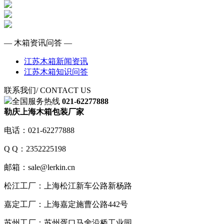
— 木箱资讯问答 —
江苏木箱新闻资讯
江苏木箱知识问答
联系我们
/ CONTACT US
全国服务热线
021-62277888
勒庆上海木箱包装厂家
电话：021-62277888
Q Q：2352225198
邮箱：sale@lerkin.cn
松江工厂：上海松江新车公路新杨路
嘉定工厂：上海嘉定施曹公路442号
苏州工厂：苏州胥口马舍沿桥工业园