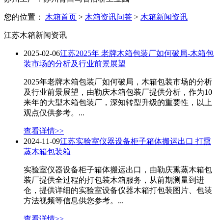
您的位置：
木箱首页
>
木箱资讯问答
>
木箱新闻资讯
江苏木箱新闻资讯
2025-02-06
江苏2025年 老牌木箱包装厂如何破局-木箱包
装市场的分析及行业前景展望
2025年老牌木箱包装厂如何破局，木箱包装市场的分析
及行业前景展望，由勒庆木箱包装厂提供分析，作为10
来年的大型木箱包装厂，深知转型升级的重要性，以上
观点仅供参考。...
查看详情>>
2024-11-09
江苏实验室仪器设备柜子箱体搬运出口 打熏
蒸木箱包装箱
实验室仪器设备柜子箱体搬运出口，由勒庆熏蒸木箱包
装厂提供全过程的打包装木箱服务，从前期测量到进
仓，提供详细的实验室设备仪器木箱打包装图片、包装
方法视频等信息供您参考。...
查看详情>>