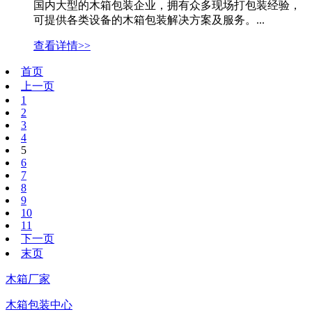
国内大型的木箱包装企业，拥有众多现场打包装经验，
可提供各类设备的木箱包装解决方案及服务。...
查看详情>>
首页
上一页
1
2
3
4
5
6
7
8
9
10
11
下一页
末页
木箱厂家
木箱包装中心