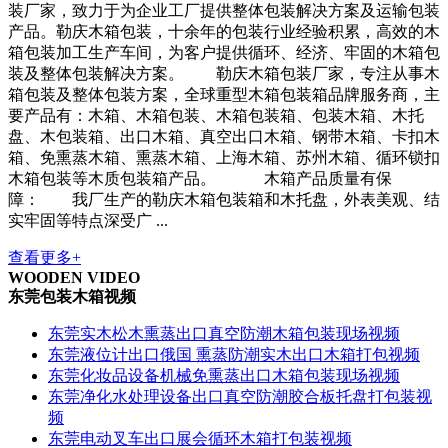
装厂家，致力于为企业工厂提供整体包装解决方案及运输包装
产品。勒庆木箱包装，十余年的包装行业经验积累，高效的木
箱包装加工生产车间，为客户提供循环、经济、牢固的木箱包
装及整体包装解决方案。 勒庆木箱包装厂家，专注从事木
箱包装及整体包装方案，全球重型木箱包装箱品牌服务商，主
要产品有：木箱、木箱包装、木箱包装箱、包装木箱、木托
盘、木包装箱、出口木箱、真空出口木箱、钢带木箱、卡扣木
箱、免熏蒸木箱、熏蒸木箱、上海木箱、苏州木箱、循环锁扣
木箱包装等木质包装箱产品。 木箱产品质量有保
障： 我厂生产的勒庆木箱包装箱和木托盘，外表美观、结
实牢固等特点深受广 ...
查看更多+
WOODEN VIDEO
东莞包装木箱视频
东莞实木松木熏蒸出口真空防潮木箱包装现场视频
东莞液位计出口俄国 熏蒸防潮实木出口木箱打包视频
东莞化妆品设备机械免熏蒸出口木箱包装现场视频
东莞净化水处理设备出口真空防潮胶合板托盘打包装视
频
东莞电动叉车出口展会循环木箱打包装视频