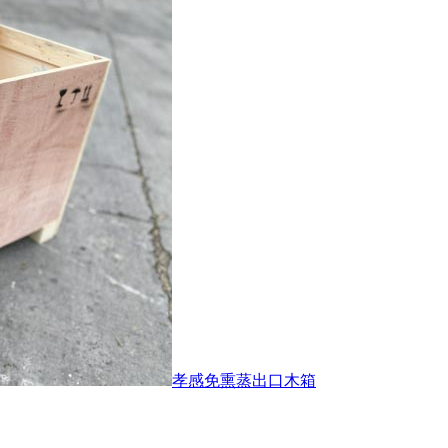
孝感免熏蒸出口木箱