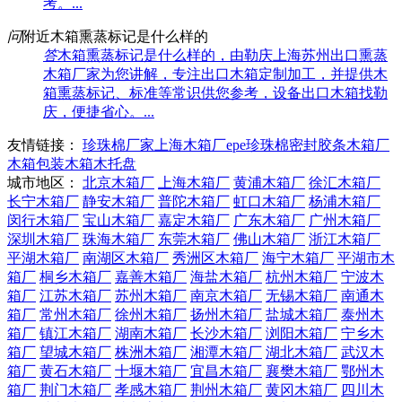
考。...
问
附近木箱熏蒸标记是什么样的
答
木箱熏蒸标记是什么样的，由勒庆上海苏州出口熏蒸
木箱厂家为您讲解，专注出口木箱定制加工，并提供木
箱熏蒸标记、标准等常识供您参考，设备出口木箱找勒
庆，便捷省心。...
友情链接：
珍珠棉厂家
上海木箱厂
epe珍珠棉
密封胶条
木箱厂
木箱包装
木箱
木托盘
城市地区：
北京木箱厂
上海木箱厂
黄浦木箱厂
徐汇木箱厂
长宁木箱厂
静安木箱厂
普陀木箱厂
虹口木箱厂
杨浦木箱厂
闵行木箱厂
宝山木箱厂
嘉定木箱厂
广东木箱厂
广州木箱厂
深圳木箱厂
珠海木箱厂
东莞木箱厂
佛山木箱厂
浙江木箱厂
平湖木箱厂
南湖区木箱厂
秀洲区木箱厂
海宁木箱厂
平湖市木
箱厂
桐乡木箱厂
嘉善木箱厂
海盐木箱厂
杭州木箱厂
宁波木
箱厂
江苏木箱厂
苏州木箱厂
南京木箱厂
无锡木箱厂
南通木
箱厂
常州木箱厂
徐州木箱厂
扬州木箱厂
盐城木箱厂
泰州木
箱厂
镇江木箱厂
湖南木箱厂
长沙木箱厂
浏阳木箱厂
宁乡木
箱厂
望城木箱厂
株洲木箱厂
湘潭木箱厂
湖北木箱厂
武汉木
箱厂
黄石木箱厂
十堰木箱厂
宜昌木箱厂
襄樊木箱厂
鄂州木
箱厂
荆门木箱厂
孝感木箱厂
荆州木箱厂
黄冈木箱厂
四川木