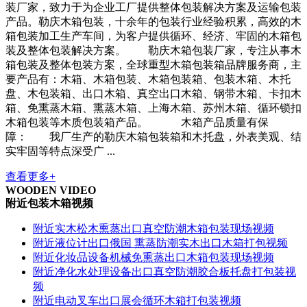
装厂家，致力于为企业工厂提供整体包装解决方案及运输包装
产品。勒庆木箱包装，十余年的包装行业经验积累，高效的木
箱包装加工生产车间，为客户提供循环、经济、牢固的木箱包
装及整体包装解决方案。 勒庆木箱包装厂家，专注从事木
箱包装及整体包装方案，全球重型木箱包装箱品牌服务商，主
要产品有：木箱、木箱包装、木箱包装箱、包装木箱、木托
盘、木包装箱、出口木箱、真空出口木箱、钢带木箱、卡扣木
箱、免熏蒸木箱、熏蒸木箱、上海木箱、苏州木箱、循环锁扣
木箱包装等木质包装箱产品。 木箱产品质量有保
障： 我厂生产的勒庆木箱包装箱和木托盘，外表美观、结
实牢固等特点深受广 ...
查看更多+
WOODEN VIDEO
附近包装木箱视频
附近实木松木熏蒸出口真空防潮木箱包装现场视频
附近液位计出口俄国 熏蒸防潮实木出口木箱打包视频
附近化妆品设备机械免熏蒸出口木箱包装现场视频
附近净化水处理设备出口真空防潮胶合板托盘打包装视
频
附近电动叉车出口展会循环木箱打包装视频