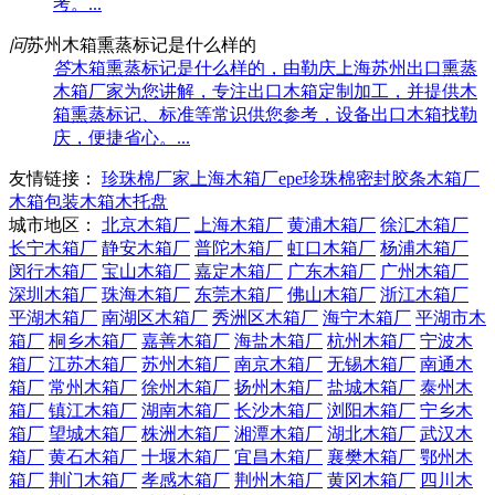
考。...
问
苏州木箱熏蒸标记是什么样的
答
木箱熏蒸标记是什么样的，由勒庆上海苏州出口熏蒸
木箱厂家为您讲解，专注出口木箱定制加工，并提供木
箱熏蒸标记、标准等常识供您参考，设备出口木箱找勒
庆，便捷省心。...
友情链接：
珍珠棉厂家
上海木箱厂
epe珍珠棉
密封胶条
木箱厂
木箱包装
木箱
木托盘
城市地区：
北京木箱厂
上海木箱厂
黄浦木箱厂
徐汇木箱厂
长宁木箱厂
静安木箱厂
普陀木箱厂
虹口木箱厂
杨浦木箱厂
闵行木箱厂
宝山木箱厂
嘉定木箱厂
广东木箱厂
广州木箱厂
深圳木箱厂
珠海木箱厂
东莞木箱厂
佛山木箱厂
浙江木箱厂
平湖木箱厂
南湖区木箱厂
秀洲区木箱厂
海宁木箱厂
平湖市木
箱厂
桐乡木箱厂
嘉善木箱厂
海盐木箱厂
杭州木箱厂
宁波木
箱厂
江苏木箱厂
苏州木箱厂
南京木箱厂
无锡木箱厂
南通木
箱厂
常州木箱厂
徐州木箱厂
扬州木箱厂
盐城木箱厂
泰州木
箱厂
镇江木箱厂
湖南木箱厂
长沙木箱厂
浏阳木箱厂
宁乡木
箱厂
望城木箱厂
株洲木箱厂
湘潭木箱厂
湖北木箱厂
武汉木
箱厂
黄石木箱厂
十堰木箱厂
宜昌木箱厂
襄樊木箱厂
鄂州木
箱厂
荆门木箱厂
孝感木箱厂
荆州木箱厂
黄冈木箱厂
四川木