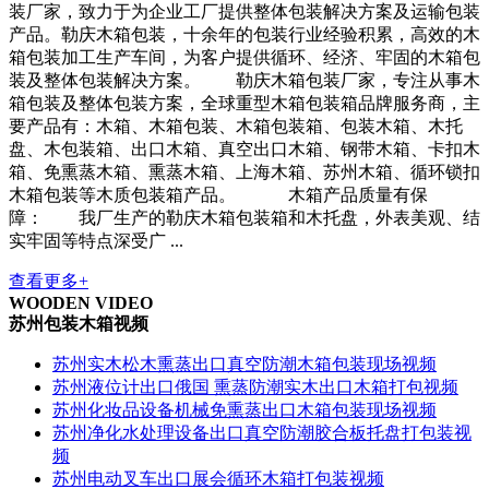
装厂家，致力于为企业工厂提供整体包装解决方案及运输包装
产品。勒庆木箱包装，十余年的包装行业经验积累，高效的木
箱包装加工生产车间，为客户提供循环、经济、牢固的木箱包
装及整体包装解决方案。 勒庆木箱包装厂家，专注从事木
箱包装及整体包装方案，全球重型木箱包装箱品牌服务商，主
要产品有：木箱、木箱包装、木箱包装箱、包装木箱、木托
盘、木包装箱、出口木箱、真空出口木箱、钢带木箱、卡扣木
箱、免熏蒸木箱、熏蒸木箱、上海木箱、苏州木箱、循环锁扣
木箱包装等木质包装箱产品。 木箱产品质量有保
障： 我厂生产的勒庆木箱包装箱和木托盘，外表美观、结
实牢固等特点深受广 ...
查看更多+
WOODEN VIDEO
苏州包装木箱视频
苏州实木松木熏蒸出口真空防潮木箱包装现场视频
苏州液位计出口俄国 熏蒸防潮实木出口木箱打包视频
苏州化妆品设备机械免熏蒸出口木箱包装现场视频
苏州净化水处理设备出口真空防潮胶合板托盘打包装视
频
苏州电动叉车出口展会循环木箱打包装视频